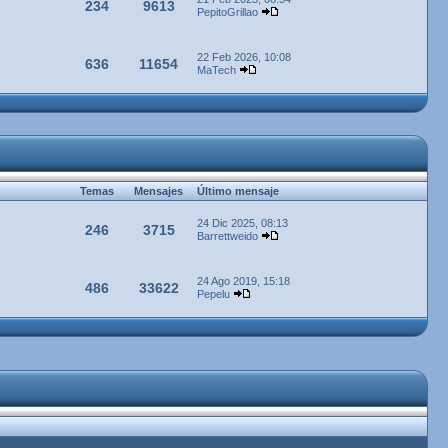
234
9613
PepitoGrillao
22 Feb 2026, 10:08
636
11654
MaTech
Temas
Mensajes
Último mensaje
24 Dic 2025, 08:13
246
3715
Barrettweido
24 Ago 2019, 15:18
486
33622
Pepelu