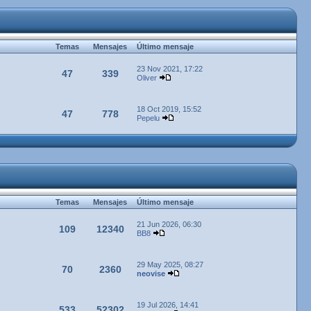
Temas
Mensajes
Último mensaje
23 Nov 2021, 17:22
47
339
Oliver
18 Oct 2019, 15:52
47
778
Pepelu
Temas
Mensajes
Último mensaje
21 Jun 2026, 06:30
109
12340
BB8
29 May 2025, 08:27
70
2360
neovise
19 Jul 2026, 14:41
533
52302