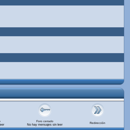
o
Foro cerrado
Redirección
eer
No hay mensajes sin leer