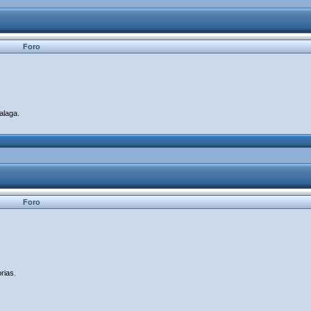
Foro
alaga.
Foro
rias.