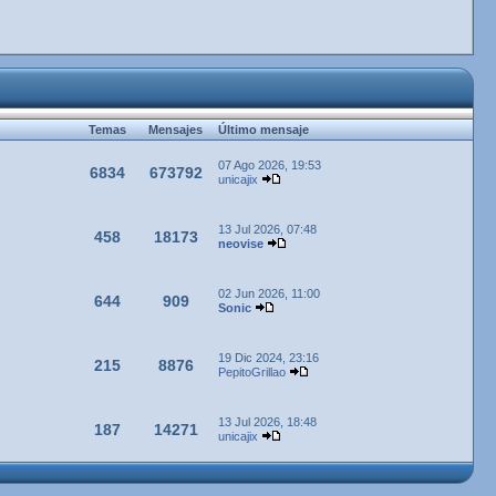
Temas
Mensajes
Último mensaje
07 Ago 2026, 19:53
6834
673792
unicajix
13 Jul 2026, 07:48
458
18173
neovise
02 Jun 2026, 11:00
644
909
Sonic
19 Dic 2024, 23:16
215
8876
PepitoGrillao
13 Jul 2026, 18:48
187
14271
unicajix