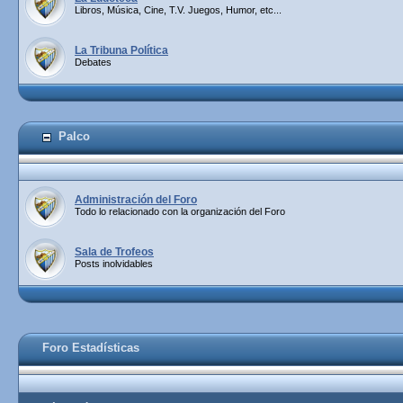
Libros, Música, Cine, T.V. Juegos, Humor, etc...
La Tribuna Política
Debates
Palco
Administración del Foro
Todo lo relacionado con la organización del Foro
Sala de Trofeos
Posts inolvidables
Foro Estadísticas