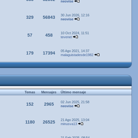
neovise
30 Jun 2026, 12:16
329
56843
neovise
10 Oct 2024, 11:51
57
458
tevenet
05 Ago 2021, 14:37
179
17394
malaguistadesde1982
Temas
Mensajes
Último mensaje
02 Jun 2025, 21:58
152
2965
neovise
21 Ago 2025, 13:04
1180
26525
minusva13
21 Feb 2025, 08:54