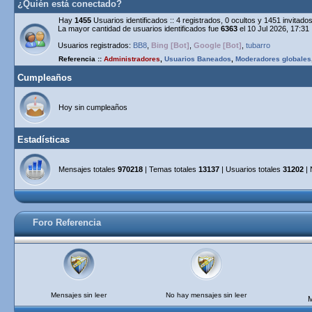
¿Quién está conectado?
Hay
1455
Usuarios identificados :: 4 registrados, 0 ocultos y 1451 invitad
La mayor cantidad de usuarios identificados fue
6363
el 10 Jul 2026, 17:31
Usuarios registrados:
BB8
,
Bing [Bot]
,
Google [Bot]
,
tubarro
Referencia ::
Administradores
,
Usuarios Baneados
,
Moderadores globales
Cumpleaños
Hoy sin cumpleaños
Estadísticas
Mensajes totales
970218
| Temas totales
13137
| Usuarios totales
31202
| 
Foro Referencia
Mensajes sin leer
No hay mensajes sin leer
M