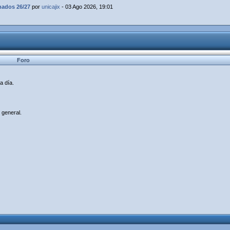
dos 26/27
por
unicajix
- 03 Ago 2026, 19:01
Foro
a día.
 general.