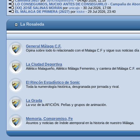
Camiseta 26/27
por
Synchoquetesync
- 04 Ago 2026, 11:15
LO CONSEGUIMOS, MUCHO ANTES DE CONSEGUIRLO - Campaña de Abona
[XX] JOSÉ SALINAS MORÁN
por
unicajix
- 30 Jul 2026, 17:08
EL MÁLAGA DE PRIMERA (26/27)
por
kiske
- 29 Jul 2026, 23:40
La Rosaleda
General Málaga C.F.
Opina sobre todo lo relacionado con el Malaga C.F y sigue sus noticias día 
La Ciudad Deportiva
Atlético Malagueño, Atlético Málaga Femenino, y cantera del Málaga C.F. en
El Rincón Estadístico de Sonic
Toda la numerología histórica, desgranada por jornada y rival.
La Grada
La voz de la AFICIÓN. Peñas y grupos de animación.
Memoria, Compromiso, Fe
Asuntos y noticias de índole atemporal en la historia de nuestro Málaga.