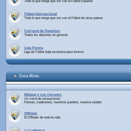
Todo lo que tenga que ver con el Fútbol Español
Fútbol Internacional
Todo lo que tenga que ver con el Fútbol de otros paises
Carrusel de Deportes
Todos los deportes en general.
Liga Forera
Liga de Fútbol Sala exclusiva para foreros.
Zona Mixta
Málaga y sus rincones
Un crisol de sensaciones.
Fiestas, tradiciones, nuestros pueblos, nuestra ciudad.
Offtopic
El Offtopic de toda la vida.
La Ludoteca