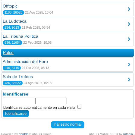
Offtopic
1180, 26525
21 Ago 2025, 13:04
La Ludoteca
234, 9613
21 Feb 2025, 08:54
La Tribuna Política
636, 11654
22 Feb 2026, 10:08
Palco
Administración del Foro
246, 3715
24 Dic 2025, 08:13
Sala de Trofeos
486, 33622
24 Ago 2019, 15:18
Identificarse
Identificarse automáticamente en cada visita
Ir al estilo normal
Powered by
phpBB
© phpBB Group.
phpBB Mobile / SEO by
Artodia
.