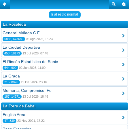
Ir al estilo normal
La Rosaleda
General Málaga C.F.
6836, 673680
06 Ago 2026, 18:23
La Ciudad Deportiva
458, 18173
13 Jul 2026, 07:48
El Rincón Estadístico de Sonic
644, 909
02 Jun 2026, 11:00
La Grada
215, 8876
19 Dic 2024, 23:16
Memoria, Compromiso, Fe
187, 14271
13 Jul 2026, 18:48
La Torre de Babel
English Area
47, 339
23 Nov 2021, 17:22