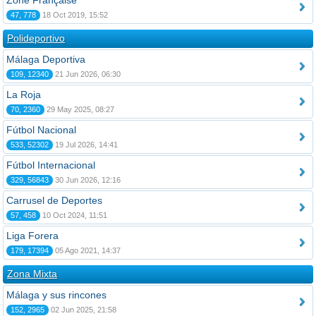
Zone Française
47, 778
18 Oct 2019, 15:52
Polideportivo
Málaga Deportiva
109, 12340
21 Jun 2026, 06:30
La Roja
70, 2360
29 May 2025, 08:27
Fútbol Nacional
533, 52302
19 Jul 2026, 14:41
Fútbol Internacional
329, 56843
30 Jun 2026, 12:16
Carrusel de Deportes
57, 458
10 Oct 2024, 11:51
Liga Forera
179, 17394
05 Ago 2021, 14:37
Zona Mixta
Málaga y sus rincones
152, 2965
02 Jun 2025, 21:58