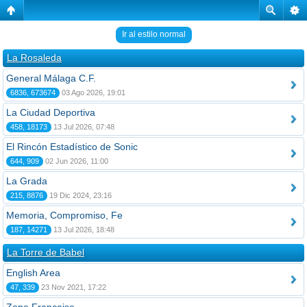
Ir al estilo normal
La Rosaleda
General Málaga C.F.
6836, 673674
03 Ago 2026, 19:01
La Ciudad Deportiva
458, 18173
13 Jul 2026, 07:48
El Rincón Estadístico de Sonic
644, 909
02 Jun 2026, 11:00
La Grada
215, 8876
19 Dic 2024, 23:16
Memoria, Compromiso, Fe
187, 14271
13 Jul 2026, 18:48
La Torre de Babel
English Area
47, 339
23 Nov 2021, 17:22