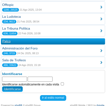
Offtopic
1180, 26525
21 Ago 2025, 13:04
La Ludoteca
234, 9613
21 Feb 2025, 08:54
La Tribuna Política
636, 11654
22 Feb 2026, 10:08
Palco
Administración del Foro
246, 3715
24 Dic 2025, 08:13
Sala de Trofeos
486, 33622
24 Ago 2019, 15:18
Identificarse
Identificarse automáticamente en cada visita
Ir al estilo normal
Powered by
phpBB
© phpBB Group.
phpBB Mobile / SEO by
Artodia
.