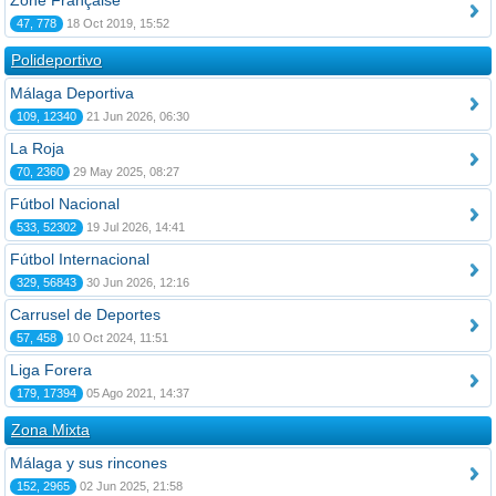
Zone Française
47, 778
18 Oct 2019, 15:52
Polideportivo
Málaga Deportiva
109, 12340
21 Jun 2026, 06:30
La Roja
70, 2360
29 May 2025, 08:27
Fútbol Nacional
533, 52302
19 Jul 2026, 14:41
Fútbol Internacional
329, 56843
30 Jun 2026, 12:16
Carrusel de Deportes
57, 458
10 Oct 2024, 11:51
Liga Forera
179, 17394
05 Ago 2021, 14:37
Zona Mixta
Málaga y sus rincones
152, 2965
02 Jun 2025, 21:58