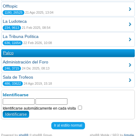
Offtopic
1180, 26525
21 Ago 2025, 13:04
La Ludoteca
234, 9613
21 Feb 2025, 08:54
La Tribuna Política
636, 11654
22 Feb 2026, 10:08
Palco
Administración del Foro
246, 3715
24 Dic 2025, 08:13
Sala de Trofeos
486, 33622
24 Ago 2019, 15:18
Identificarse
Identificarse automáticamente en cada visita
Ir al estilo normal
Powered by
phpBB
© phpBB Group.
phpBB Mobile / SEO by
Artodia
.