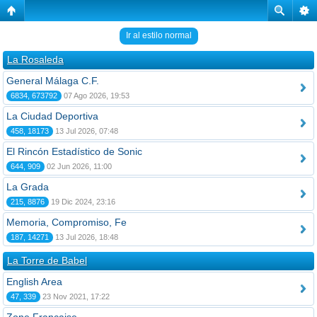
Ir al estilo normal
La Rosaleda
General Málaga C.F.
6834, 673792
07 Ago 2026, 19:53
La Ciudad Deportiva
458, 18173
13 Jul 2026, 07:48
El Rincón Estadístico de Sonic
644, 909
02 Jun 2026, 11:00
La Grada
215, 8876
19 Dic 2024, 23:16
Memoria, Compromiso, Fe
187, 14271
13 Jul 2026, 18:48
La Torre de Babel
English Area
47, 339
23 Nov 2021, 17:22