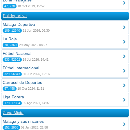
Zone Française
47, 778
18 Oct 2019, 15:52
Polideportivo
Málaga Deportiva
109, 12340
21 Jun 2026, 06:30
La Roja
70, 2360
29 May 2025, 08:27
Fútbol Nacional
533, 52302
19 Jul 2026, 14:41
Fútbol Internacional
329, 56843
30 Jun 2026, 12:16
Carrusel de Deportes
57, 458
10 Oct 2024, 11:51
Liga Forera
179, 17394
05 Ago 2021, 14:37
Zona Mixta
Málaga y sus rincones
152, 2965
02 Jun 2025, 21:58