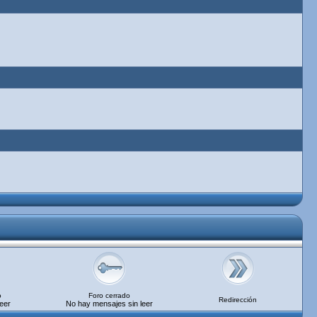
o
Foro cerrado
Redirección
eer
No hay mensajes sin leer