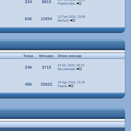
234
9613
PepitoGrillao
22 Feb 2026, 10:08
636
11654
MaTech
Temas
Mensajes
Último mensaje
24 Dic 2025, 08:13
246
3715
Barrettweido
24 Ago 2019, 15:18
486
33622
Pepelu