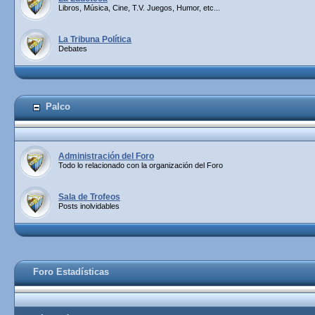
Libros, Música, Cine, T.V. Juegos, Humor, etc...
La Tribuna Política
Debates
Palco
Administración del Foro
Todo lo relacionado con la organización del Foro
Sala de Trofeos
Posts inolvidables
Foro Estadísticas