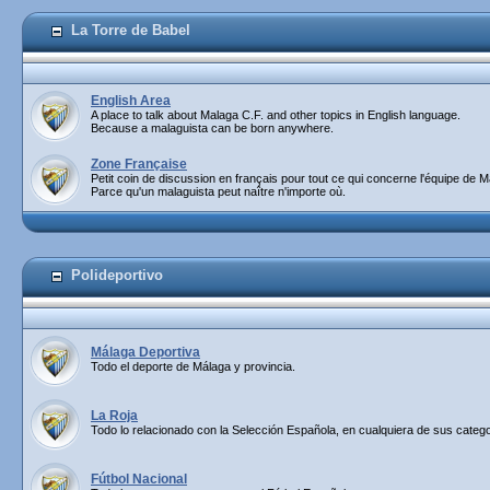
La Torre de Babel
English Area
A place to talk about Malaga C.F. and other topics in English language.
Because a malaguista can be born anywhere.
Zone Française
Petit coin de discussion en français pour tout ce qui concerne l'équipe de M
Parce qu'un malaguista peut naître n'importe où.
Polideportivo
Málaga Deportiva
Todo el deporte de Málaga y provincia.
La Roja
Todo lo relacionado con la Selección Española, en cualquiera de sus catego
Fútbol Nacional