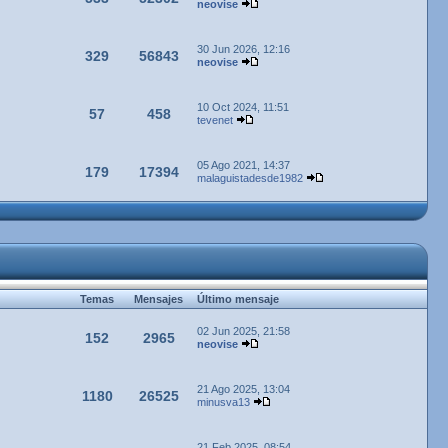
neovise
30 Jun 2026, 12:16
329
56843
neovise
10 Oct 2024, 11:51
57
458
tevenet
05 Ago 2021, 14:37
179
17394
malaguistadesde1982
Temas
Mensajes
Último mensaje
02 Jun 2025, 21:58
152
2965
neovise
21 Ago 2025, 13:04
1180
26525
minusva13
21 Feb 2025, 08:54