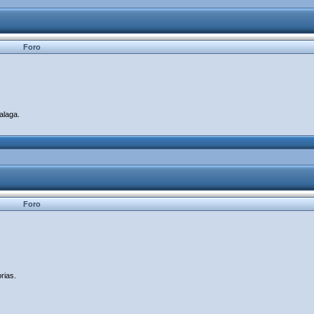
Foro
alaga.
Foro
rias.