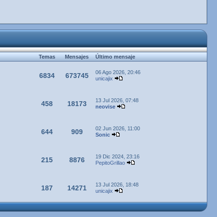
Temas
Mensajes
Último mensaje
06 Ago 2026, 20:46
6834
673745
unicajix
13 Jul 2026, 07:48
458
18173
neovise
02 Jun 2026, 11:00
644
909
Sonic
19 Dic 2024, 23:16
215
8876
PepitoGrillao
13 Jul 2026, 18:48
187
14271
unicajix