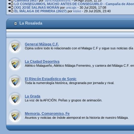
Camiseta 26/27
por
Synchoquetesync
- 04 Ago 2026, 11:15
LO CONSEGUIMOS, MUCHO ANTES DE CONSEGUIRLO - Campaña de Abona
[XX] JOSÉ SALINAS MORÁN
por
unicajix
- 30 Jul 2026, 17:08
EL MÁLAGA DE PRIMERA (26/27)
por
kiske
- 29 Jul 2026, 23:40
La Rosaleda
General Málaga C.F.
Opina sobre todo lo relacionado con el Malaga C.F y sigue sus noticias día 
La Ciudad Deportiva
Atlético Malagueño, Atlético Málaga Femenino, y cantera del Málaga C.F. en
El Rincón Estadístico de Sonic
Toda la numerología histórica, desgranada por jornada y rival.
La Grada
La voz de la AFICIÓN. Peñas y grupos de animación.
Memoria, Compromiso, Fe
Asuntos y noticias de índole atemporal en la historia de nuestro Málaga.