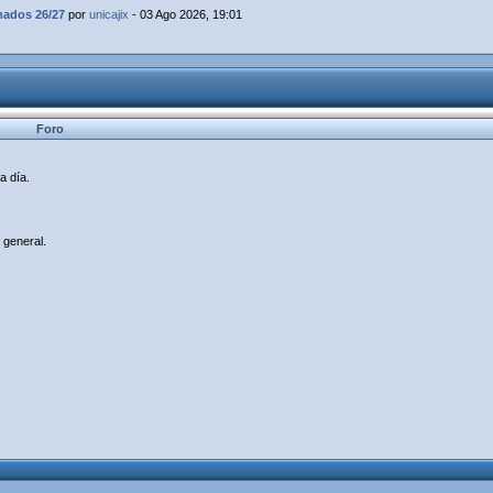
dos 26/27
por
unicajix
- 03 Ago 2026, 19:01
Foro
a día.
 general.