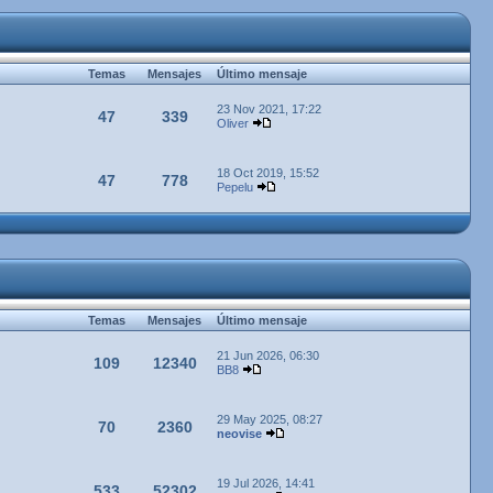
Temas
Mensajes
Último mensaje
23 Nov 2021, 17:22
47
339
Oliver
18 Oct 2019, 15:52
47
778
Pepelu
Temas
Mensajes
Último mensaje
21 Jun 2026, 06:30
109
12340
BB8
29 May 2025, 08:27
70
2360
neovise
19 Jul 2026, 14:41
533
52302