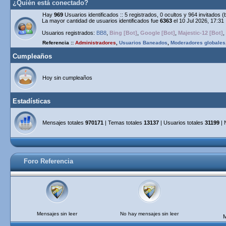
¿Quién está conectado?
Hay
969
Usuarios identificados :: 5 registrados, 0 ocultos y 964 invitados 
La mayor cantidad de usuarios identificados fue
6363
el 10 Jul 2026, 17:31
Usuarios registrados:
BB8
,
Bing [Bot]
,
Google [Bot]
,
Majestic-12 [Bot]
,
Referencia ::
Administradores
,
Usuarios Baneados
,
Moderadores globales
Cumpleaños
Hoy sin cumpleaños
Estadísticas
Mensajes totales
970171
| Temas totales
13137
| Usuarios totales
31199
| 
Foro Referencia
Mensajes sin leer
No hay mensajes sin leer
M