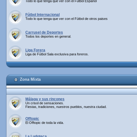
Todo lo que tenga que ver con el Fútbol Español
Fútbol Internacional
Todo lo que tenga que ver con el Fútbol de otros paises
Carrusel de Deportes
Todos los deportes en general.
Liga Forera
Liga de Fútbol Sala exclusiva para foreros.
Zona Mixta
Málaga y sus rincones
Un crisol de sensaciones.
Fiestas, tradiciones, nuestros pueblos, nuestra ciudad.
Offtopic
El Offtopic de toda la vida.
La Ludoteca