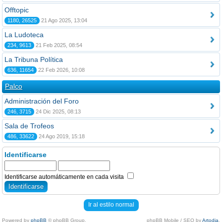
Offtopic
1180, 26525
21 Ago 2025, 13:04
La Ludoteca
234, 9613
21 Feb 2025, 08:54
La Tribuna Política
636, 11654
22 Feb 2026, 10:08
Palco
Administración del Foro
246, 3715
24 Dic 2025, 08:13
Sala de Trofeos
486, 33622
24 Ago 2019, 15:18
Identificarse
Identificarse automáticamente en cada visita
Ir al estilo normal
Powered by
phpBB
© phpBB Group.
phpBB Mobile / SEO by
Artodia
.