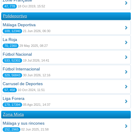
Zone Française
47, 778
18 Oct 2019, 15:52
Polideportivo
Málaga Deportiva
109, 12340
21 Jun 2026, 06:30
La Roja
70, 2360
29 May 2025, 08:27
Fútbol Nacional
533, 52302
19 Jul 2026, 14:41
Fútbol Internacional
329, 56843
30 Jun 2026, 12:16
Carrusel de Deportes
57, 458
10 Oct 2024, 11:51
Liga Forera
179, 17394
05 Ago 2021, 14:37
Zona Mixta
Málaga y sus rincones
152, 2965
02 Jun 2025, 21:58