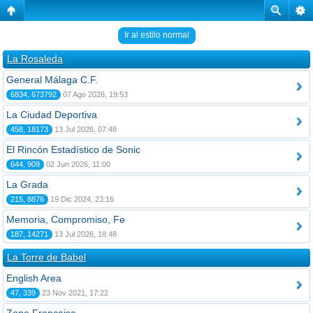
Ir al estilo normal
La Rosaleda
General Málaga C.F.
6834, 673792
07 Ago 2026, 19:53
La Ciudad Deportiva
458, 18173
13 Jul 2026, 07:48
El Rincón Estadístico de Sonic
644, 909
02 Jun 2026, 11:00
La Grada
215, 8876
19 Dic 2024, 23:16
Memoria, Compromiso, Fe
187, 14271
13 Jul 2026, 18:48
La Torre de Babel
English Area
47, 339
23 Nov 2021, 17:22