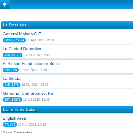
La Rosaleda
General Málaga C.F.
6836, 673674
03 Ago 2026, 19:01
La Ciudad Deportiva
458, 18173
13 Jul 2026, 07:48
El Rincón Estadístico de Sonic
644, 909
02 Jun 2026, 11:00
La Grada
215, 8876
19 Dic 2024, 23:16
Memoria, Compromiso, Fe
187, 14271
13 Jul 2026, 18:48
La Torre de Babel
English Area
47, 339
23 Nov 2021, 17:22