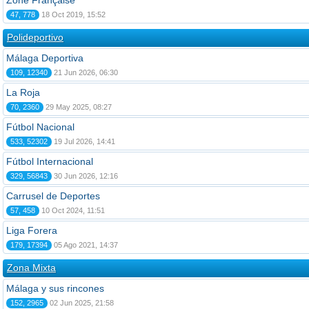
Zone Française
47, 778
18 Oct 2019, 15:52
Polideportivo
Málaga Deportiva
109, 12340
21 Jun 2026, 06:30
La Roja
70, 2360
29 May 2025, 08:27
Fútbol Nacional
533, 52302
19 Jul 2026, 14:41
Fútbol Internacional
329, 56843
30 Jun 2026, 12:16
Carrusel de Deportes
57, 458
10 Oct 2024, 11:51
Liga Forera
179, 17394
05 Ago 2021, 14:37
Zona Mixta
Málaga y sus rincones
152, 2965
02 Jun 2025, 21:58