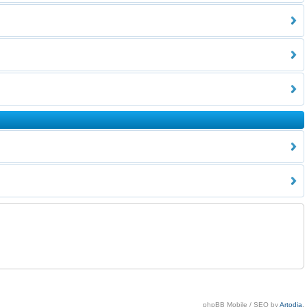
phpBB Mobile / SEO by
Artodia
.