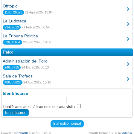
Offtopic
1180, 26525
21 Ago 2025, 13:04
La Ludoteca
234, 9613
21 Feb 2025, 08:54
La Tribuna Política
636, 11654
22 Feb 2026, 10:08
Palco
Administración del Foro
246, 3715
24 Dic 2025, 08:13
Sala de Trofeos
486, 33622
24 Ago 2019, 15:18
Identificarse
Identificarse automáticamente en cada visita
Ir al estilo normal
Powered by
phpBB
© phpBB Group.
phpBB Mobile / SEO by
Artodia
.