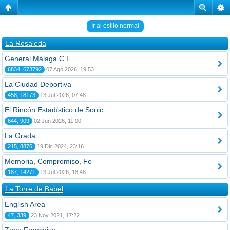
Ir al estilo normal
La Rosaleda
General Málaga C.F.
6834, 673792
07 Ago 2026, 19:53
La Ciudad Deportiva
458, 18173
13 Jul 2026, 07:48
El Rincón Estadístico de Sonic
644, 909
02 Jun 2026, 11:00
La Grada
215, 8876
19 Dic 2024, 23:16
Memoria, Compromiso, Fe
187, 14271
13 Jul 2026, 18:48
La Torre de Babel
English Area
47, 339
23 Nov 2021, 17:22