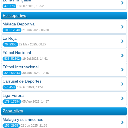
Zone Française
47, 778
18 Oct 2019, 15:52
Polideportivo
Málaga Deportiva
109, 12340
21 Jun 2026, 06:30
La Roja
70, 2360
29 May 2025, 08:27
Fútbol Nacional
533, 52302
19 Jul 2026, 14:41
Fútbol Internacional
329, 56843
30 Jun 2026, 12:16
Carrusel de Deportes
57, 458
10 Oct 2024, 11:51
Liga Forera
179, 17394
05 Ago 2021, 14:37
Zona Mixta
Málaga y sus rincones
152, 2965
02 Jun 2025, 21:58