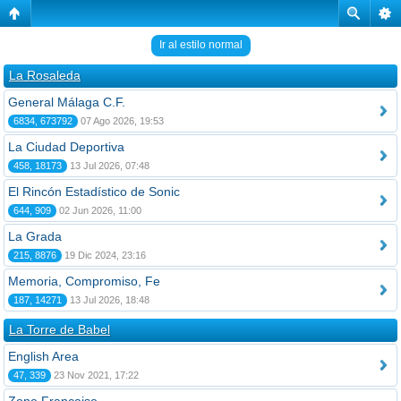
Ir al estilo normal
La Rosaleda
General Málaga C.F.
6834, 673792
07 Ago 2026, 19:53
La Ciudad Deportiva
458, 18173
13 Jul 2026, 07:48
El Rincón Estadístico de Sonic
644, 909
02 Jun 2026, 11:00
La Grada
215, 8876
19 Dic 2024, 23:16
Memoria, Compromiso, Fe
187, 14271
13 Jul 2026, 18:48
La Torre de Babel
English Area
47, 339
23 Nov 2021, 17:22