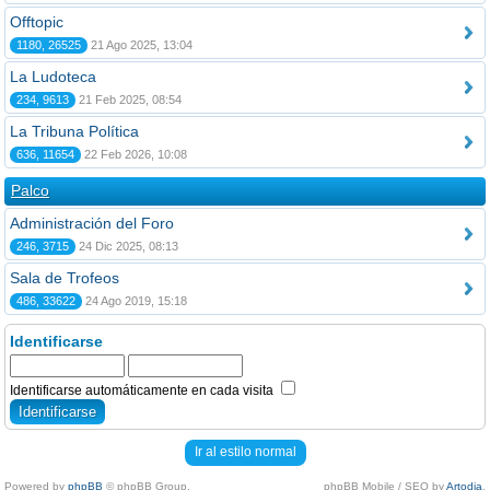
Offtopic
1180, 26525
21 Ago 2025, 13:04
La Ludoteca
234, 9613
21 Feb 2025, 08:54
La Tribuna Política
636, 11654
22 Feb 2026, 10:08
Palco
Administración del Foro
246, 3715
24 Dic 2025, 08:13
Sala de Trofeos
486, 33622
24 Ago 2019, 15:18
Identificarse
Identificarse automáticamente en cada visita
Ir al estilo normal
Powered by
phpBB
© phpBB Group.
phpBB Mobile / SEO by
Artodia
.