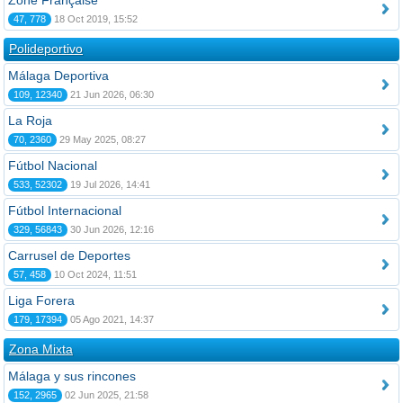
Zone Française
47, 778
18 Oct 2019, 15:52
Polideportivo
Málaga Deportiva
109, 12340
21 Jun 2026, 06:30
La Roja
70, 2360
29 May 2025, 08:27
Fútbol Nacional
533, 52302
19 Jul 2026, 14:41
Fútbol Internacional
329, 56843
30 Jun 2026, 12:16
Carrusel de Deportes
57, 458
10 Oct 2024, 11:51
Liga Forera
179, 17394
05 Ago 2021, 14:37
Zona Mixta
Málaga y sus rincones
152, 2965
02 Jun 2025, 21:58