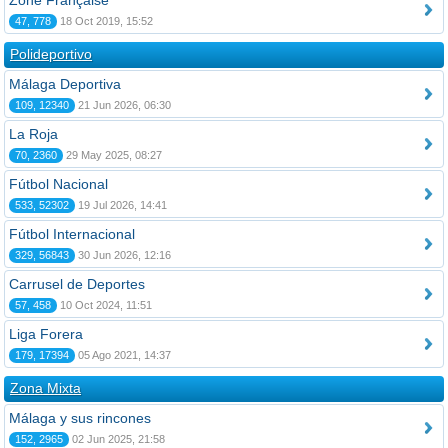
Zone Française
47, 778
18 Oct 2019, 15:52
Polideportivo
Málaga Deportiva
109, 12340
21 Jun 2026, 06:30
La Roja
70, 2360
29 May 2025, 08:27
Fútbol Nacional
533, 52302
19 Jul 2026, 14:41
Fútbol Internacional
329, 56843
30 Jun 2026, 12:16
Carrusel de Deportes
57, 458
10 Oct 2024, 11:51
Liga Forera
179, 17394
05 Ago 2021, 14:37
Zona Mixta
Málaga y sus rincones
152, 2965
02 Jun 2025, 21:58