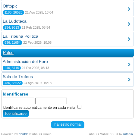
Offtopic
1180, 26525
21 Ago 2025, 13:04
La Ludoteca
234, 9613
21 Feb 2025, 08:54
La Tribuna Política
636, 11654
22 Feb 2026, 10:08
Palco
Administración del Foro
246, 3715
24 Dic 2025, 08:13
Sala de Trofeos
486, 33622
24 Ago 2019, 15:18
Identificarse
Identificarse automáticamente en cada visita
Ir al estilo normal
Powered by
phpBB
© phpBB Group.
phpBB Mobile / SEO by
Artodia
.