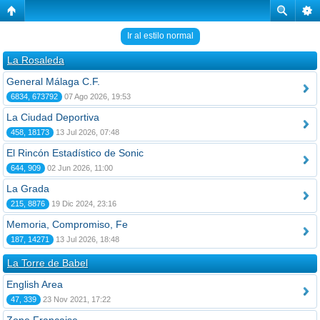
Ir al estilo normal
La Rosaleda
General Málaga C.F.
6834, 673792
07 Ago 2026, 19:53
La Ciudad Deportiva
458, 18173
13 Jul 2026, 07:48
El Rincón Estadístico de Sonic
644, 909
02 Jun 2026, 11:00
La Grada
215, 8876
19 Dic 2024, 23:16
Memoria, Compromiso, Fe
187, 14271
13 Jul 2026, 18:48
La Torre de Babel
English Area
47, 339
23 Nov 2021, 17:22