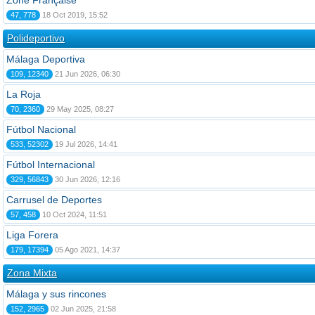
Zone Française
47, 778
18 Oct 2019, 15:52
Polideportivo
Málaga Deportiva
109, 12340
21 Jun 2026, 06:30
La Roja
70, 2360
29 May 2025, 08:27
Fútbol Nacional
533, 52302
19 Jul 2026, 14:41
Fútbol Internacional
329, 56843
30 Jun 2026, 12:16
Carrusel de Deportes
57, 458
10 Oct 2024, 11:51
Liga Forera
179, 17394
05 Ago 2021, 14:37
Zona Mixta
Málaga y sus rincones
152, 2965
02 Jun 2025, 21:58