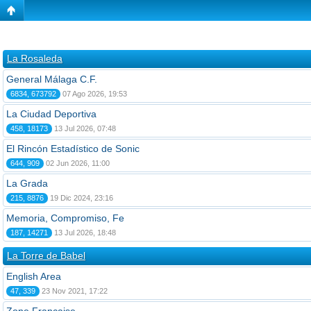
La Rosaleda
General Málaga C.F.
6834, 673792
07 Ago 2026, 19:53
La Ciudad Deportiva
458, 18173
13 Jul 2026, 07:48
El Rincón Estadístico de Sonic
644, 909
02 Jun 2026, 11:00
La Grada
215, 8876
19 Dic 2024, 23:16
Memoria, Compromiso, Fe
187, 14271
13 Jul 2026, 18:48
La Torre de Babel
English Area
47, 339
23 Nov 2021, 17:22