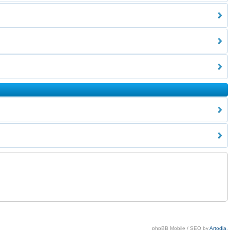
phpBB Mobile / SEO by
Artodia
.