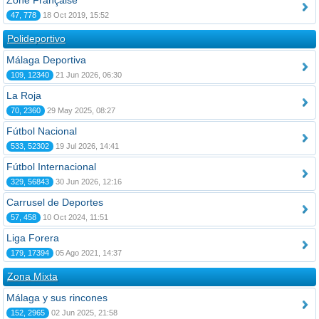
Zone Française
47, 778
18 Oct 2019, 15:52
Polideportivo
Málaga Deportiva
109, 12340
21 Jun 2026, 06:30
La Roja
70, 2360
29 May 2025, 08:27
Fútbol Nacional
533, 52302
19 Jul 2026, 14:41
Fútbol Internacional
329, 56843
30 Jun 2026, 12:16
Carrusel de Deportes
57, 458
10 Oct 2024, 11:51
Liga Forera
179, 17394
05 Ago 2021, 14:37
Zona Mixta
Málaga y sus rincones
152, 2965
02 Jun 2025, 21:58