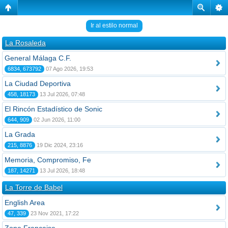
Ir al estilo normal
La Rosaleda
General Málaga C.F.
6834, 673792
07 Ago 2026, 19:53
La Ciudad Deportiva
458, 18173
13 Jul 2026, 07:48
El Rincón Estadístico de Sonic
644, 909
02 Jun 2026, 11:00
La Grada
215, 8876
19 Dic 2024, 23:16
Memoria, Compromiso, Fe
187, 14271
13 Jul 2026, 18:48
La Torre de Babel
English Area
47, 339
23 Nov 2021, 17:22