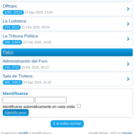
Offtopic
1180, 26525
21 Ago 2025, 13:04
La Ludoteca
234, 9613
21 Feb 2025, 08:54
La Tribuna Política
636, 11654
22 Feb 2026, 10:08
Palco
Administración del Foro
246, 3715
24 Dic 2025, 08:13
Sala de Trofeos
486, 33622
24 Ago 2019, 15:18
Identificarse
Identificarse automáticamente en cada visita
Ir al estilo normal
Powered by
phpBB
© phpBB Group.
phpBB Mobile / SEO by
Artodia
.