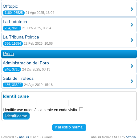
Offtopic
1180, 26525
21 Ago 2025, 13:04
La Ludoteca
234, 9613
21 Feb 2025, 08:54
La Tribuna Política
636, 11654
22 Feb 2026, 10:08
Palco
Administración del Foro
246, 3715
24 Dic 2025, 08:13
Sala de Trofeos
486, 33622
24 Ago 2019, 15:18
Identificarse
Identificarse automáticamente en cada visita
Ir al estilo normal
Powered by
phpBB
© phpBB Group.
phpBB Mobile / SEO by
Artodia
.