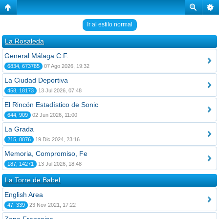
Ir al estilo normal
La Rosaleda
General Málaga C.F.
6834, 673785
07 Ago 2026, 19:32
La Ciudad Deportiva
458, 18173
13 Jul 2026, 07:48
El Rincón Estadístico de Sonic
644, 909
02 Jun 2026, 11:00
La Grada
215, 8876
19 Dic 2024, 23:16
Memoria, Compromiso, Fe
187, 14271
13 Jul 2026, 18:48
La Torre de Babel
English Area
47, 339
23 Nov 2021, 17:22