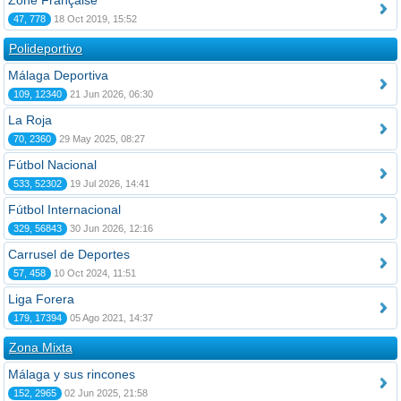
Zone Française
47, 778
18 Oct 2019, 15:52
Polideportivo
Málaga Deportiva
109, 12340
21 Jun 2026, 06:30
La Roja
70, 2360
29 May 2025, 08:27
Fútbol Nacional
533, 52302
19 Jul 2026, 14:41
Fútbol Internacional
329, 56843
30 Jun 2026, 12:16
Carrusel de Deportes
57, 458
10 Oct 2024, 11:51
Liga Forera
179, 17394
05 Ago 2021, 14:37
Zona Mixta
Málaga y sus rincones
152, 2965
02 Jun 2025, 21:58