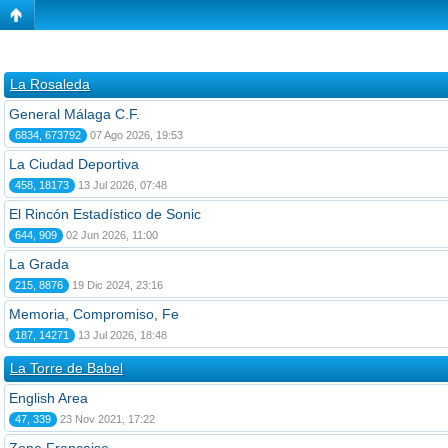
La Rosaleda
General Málaga C.F.
6834, 673792
07 Ago 2026, 19:53
La Ciudad Deportiva
458, 18173
13 Jul 2026, 07:48
El Rincón Estadístico de Sonic
644, 909
02 Jun 2026, 11:00
La Grada
215, 8876
19 Dic 2024, 23:16
Memoria, Compromiso, Fe
187, 14271
13 Jul 2026, 18:48
La Torre de Babel
English Area
47, 339
23 Nov 2021, 17:22