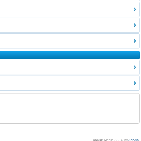
phpBB Mobile / SEO by
Artodia
.