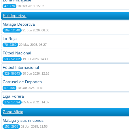
Zone Française
47, 778
18 Oct 2019, 15:52
Polideportivo
Málaga Deportiva
109, 12340
21 Jun 2026, 06:30
La Roja
70, 2360
29 May 2025, 08:27
Fútbol Nacional
533, 52302
19 Jul 2026, 14:41
Fútbol Internacional
329, 56843
30 Jun 2026, 12:16
Carrusel de Deportes
57, 458
10 Oct 2024, 11:51
Liga Forera
179, 17394
05 Ago 2021, 14:37
Zona Mixta
Málaga y sus rincones
152, 2965
02 Jun 2025, 21:58