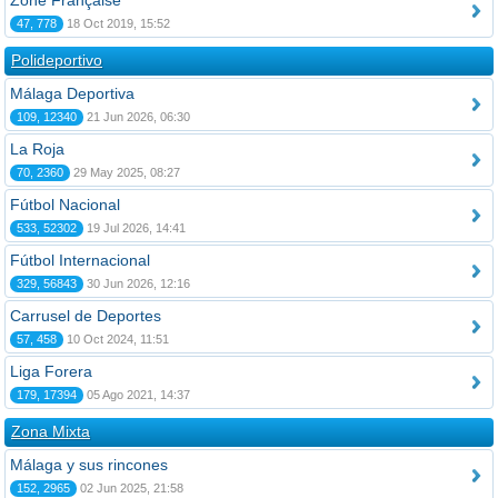
Zone Française
47, 778
18 Oct 2019, 15:52
Polideportivo
Málaga Deportiva
109, 12340
21 Jun 2026, 06:30
La Roja
70, 2360
29 May 2025, 08:27
Fútbol Nacional
533, 52302
19 Jul 2026, 14:41
Fútbol Internacional
329, 56843
30 Jun 2026, 12:16
Carrusel de Deportes
57, 458
10 Oct 2024, 11:51
Liga Forera
179, 17394
05 Ago 2021, 14:37
Zona Mixta
Málaga y sus rincones
152, 2965
02 Jun 2025, 21:58