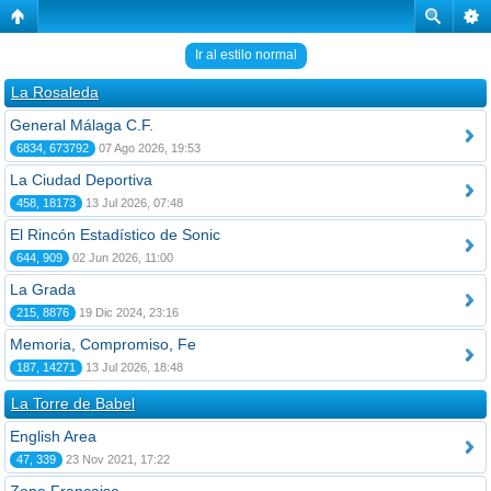
Ir al estilo normal
La Rosaleda
General Málaga C.F.
6834, 673792
07 Ago 2026, 19:53
La Ciudad Deportiva
458, 18173
13 Jul 2026, 07:48
El Rincón Estadístico de Sonic
644, 909
02 Jun 2026, 11:00
La Grada
215, 8876
19 Dic 2024, 23:16
Memoria, Compromiso, Fe
187, 14271
13 Jul 2026, 18:48
La Torre de Babel
English Area
47, 339
23 Nov 2021, 17:22