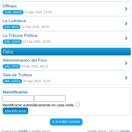
Offtopic
1180, 26525
21 Ago 2025, 13:04
La Ludoteca
234, 9613
21 Feb 2025, 08:54
La Tribuna Política
636, 11654
22 Feb 2026, 10:08
Palco
Administración del Foro
246, 3715
24 Dic 2025, 08:13
Sala de Trofeos
486, 33622
24 Ago 2019, 15:18
Identificarse
Identificarse automáticamente en cada visita
Ir al estilo normal
Powered by
phpBB
© phpBB Group.
phpBB Mobile / SEO by
Artodia
.