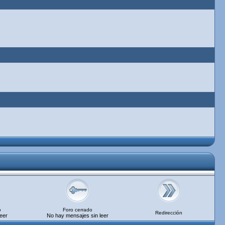
o
Foro cerrado
Redirección
eer
No hay mensajes sin leer