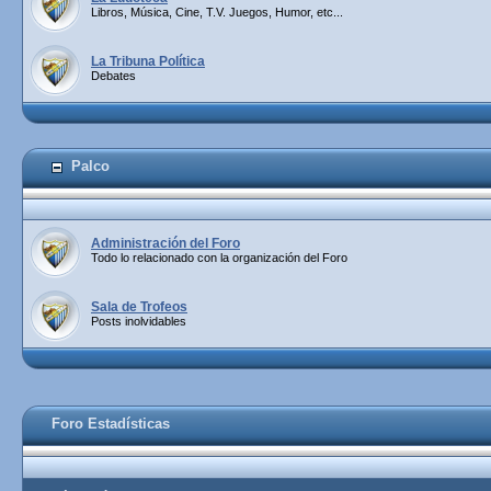
Libros, Música, Cine, T.V. Juegos, Humor, etc...
La Tribuna Política
Debates
Palco
Administración del Foro
Todo lo relacionado con la organización del Foro
Sala de Trofeos
Posts inolvidables
Foro Estadísticas