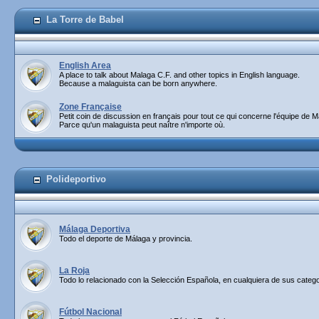
La Torre de Babel
English Area
A place to talk about Malaga C.F. and other topics in English language.
Because a malaguista can be born anywhere.
Zone Française
Petit coin de discussion en français pour tout ce qui concerne l'équipe de M
Parce qu'un malaguista peut naître n'importe où.
Polideportivo
Málaga Deportiva
Todo el deporte de Málaga y provincia.
La Roja
Todo lo relacionado con la Selección Española, en cualquiera de sus catego
Fútbol Nacional