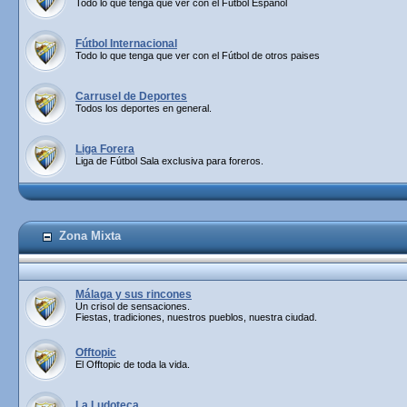
Todo lo que tenga que ver con el Fútbol Español
Fútbol Internacional
Todo lo que tenga que ver con el Fútbol de otros paises
Carrusel de Deportes
Todos los deportes en general.
Liga Forera
Liga de Fútbol Sala exclusiva para foreros.
Zona Mixta
Málaga y sus rincones
Un crisol de sensaciones.
Fiestas, tradiciones, nuestros pueblos, nuestra ciudad.
Offtopic
El Offtopic de toda la vida.
La Ludoteca