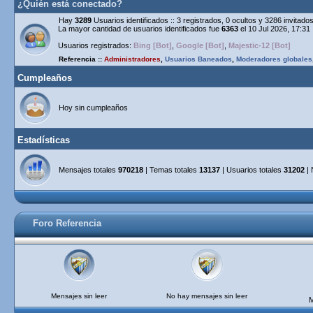
¿Quién está conectado?
Hay
3289
Usuarios identificados :: 3 registrados, 0 ocultos y 3286 invitad
La mayor cantidad de usuarios identificados fue
6363
el 10 Jul 2026, 17:31
Usuarios registrados:
Bing [Bot]
,
Google [Bot]
,
Majestic-12 [Bot]
Referencia ::
Administradores
,
Usuarios Baneados
,
Moderadores globales
Cumpleaños
Hoy sin cumpleaños
Estadísticas
Mensajes totales
970218
| Temas totales
13137
| Usuarios totales
31202
| 
Foro Referencia
Mensajes sin leer
No hay mensajes sin leer
M