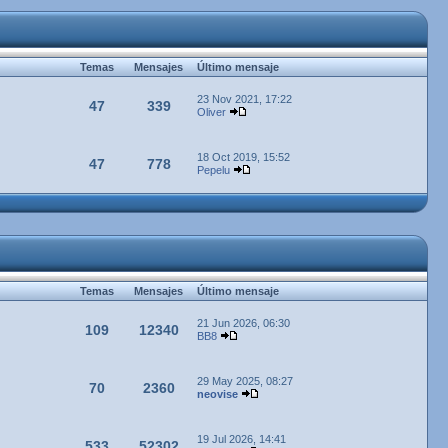
Temas
Mensajes
Último mensaje
23 Nov 2021, 17:22
47
339
Oliver
18 Oct 2019, 15:52
47
778
Pepelu
Temas
Mensajes
Último mensaje
21 Jun 2026, 06:30
109
12340
BB8
29 May 2025, 08:27
70
2360
neovise
19 Jul 2026, 14:41
533
52302