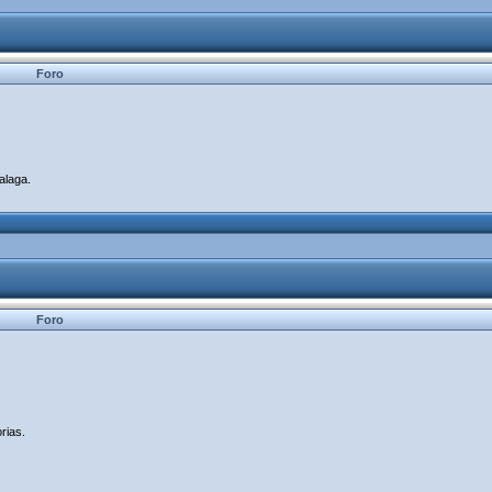
Foro
alaga.
Foro
rias.