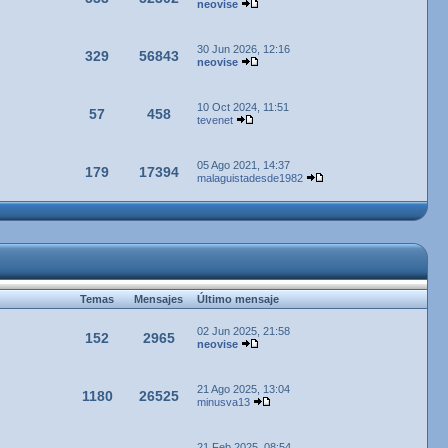
neovise
30 Jun 2026, 12:16
329
56843
neovise
10 Oct 2024, 11:51
57
458
tevenet
05 Ago 2021, 14:37
179
17394
malaguistadesde1982
Temas
Mensajes
Último mensaje
02 Jun 2025, 21:58
152
2965
neovise
21 Ago 2025, 13:04
1180
26525
minusva13
21 Feb 2025, 08:54