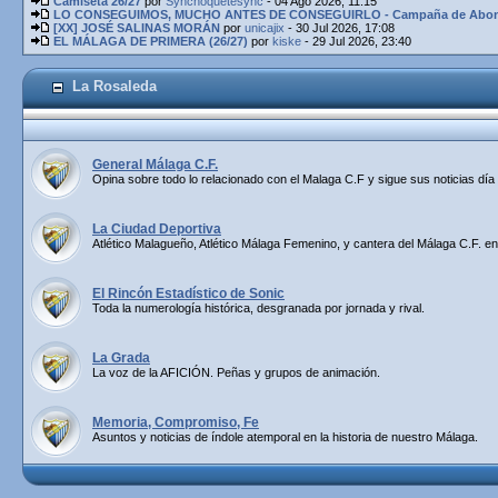
Camiseta 26/27
por
Synchoquetesync
- 04 Ago 2026, 11:15
LO CONSEGUIMOS, MUCHO ANTES DE CONSEGUIRLO - Campaña de Abona
[XX] JOSÉ SALINAS MORÁN
por
unicajix
- 30 Jul 2026, 17:08
EL MÁLAGA DE PRIMERA (26/27)
por
kiske
- 29 Jul 2026, 23:40
La Rosaleda
General Málaga C.F.
Opina sobre todo lo relacionado con el Malaga C.F y sigue sus noticias día 
La Ciudad Deportiva
Atlético Malagueño, Atlético Málaga Femenino, y cantera del Málaga C.F. en
El Rincón Estadístico de Sonic
Toda la numerología histórica, desgranada por jornada y rival.
La Grada
La voz de la AFICIÓN. Peñas y grupos de animación.
Memoria, Compromiso, Fe
Asuntos y noticias de índole atemporal en la historia de nuestro Málaga.