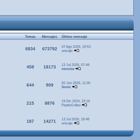
Temas
Mensajes
Último mensaje
07 Ago 2026, 19:53
6834
673792
unicajix
13 Jul 2026, 07:48
458
18173
neovise
02 Jun 2026, 11:00
644
909
Sonic
19 Dic 2024, 23:16
215
8876
PepitoGrillao
13 Jul 2026, 18:48
187
14271
unicajix