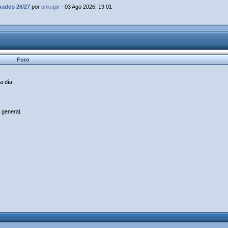
dos 26/27
por
unicajix
- 03 Ago 2026, 19:01
Foro
a día.
 general.