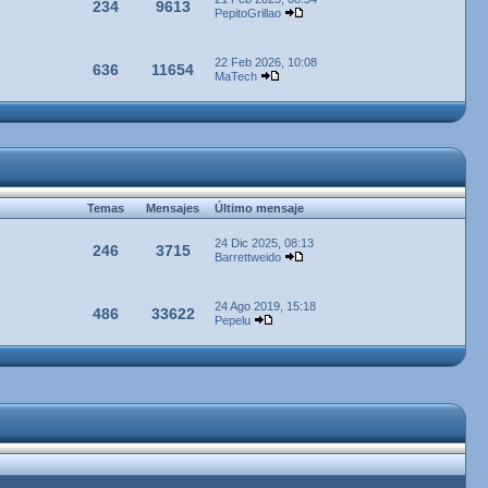
234
9613
PepitoGrillao
22 Feb 2026, 10:08
636
11654
MaTech
Temas
Mensajes
Último mensaje
24 Dic 2025, 08:13
246
3715
Barrettweido
24 Ago 2019, 15:18
486
33622
Pepelu