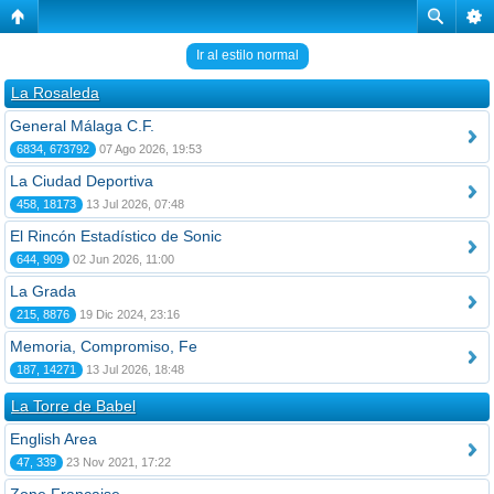
Ir al estilo normal
La Rosaleda
General Málaga C.F.
6834, 673792
07 Ago 2026, 19:53
La Ciudad Deportiva
458, 18173
13 Jul 2026, 07:48
El Rincón Estadístico de Sonic
644, 909
02 Jun 2026, 11:00
La Grada
215, 8876
19 Dic 2024, 23:16
Memoria, Compromiso, Fe
187, 14271
13 Jul 2026, 18:48
La Torre de Babel
English Area
47, 339
23 Nov 2021, 17:22