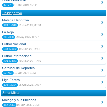
Zone Française
47, 778
18 Oct 2019, 15:52
Polideportivo
Málaga Deportiva
109, 12340
21 Jun 2026, 06:30
La Roja
70, 2360
29 May 2025, 08:27
Fútbol Nacional
533, 52302
19 Jul 2026, 14:41
Fútbol Internacional
329, 56843
30 Jun 2026, 12:16
Carrusel de Deportes
57, 458
10 Oct 2024, 11:51
Liga Forera
179, 17394
05 Ago 2021, 14:37
Zona Mixta
Málaga y sus rincones
152, 2965
02 Jun 2025, 21:58