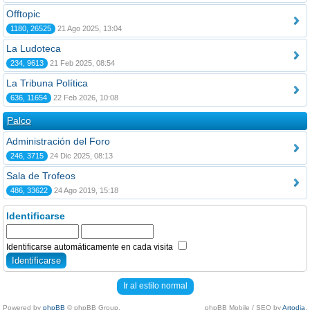
Offtopic
1180, 26525
21 Ago 2025, 13:04
La Ludoteca
234, 9613
21 Feb 2025, 08:54
La Tribuna Política
636, 11654
22 Feb 2026, 10:08
Palco
Administración del Foro
246, 3715
24 Dic 2025, 08:13
Sala de Trofeos
486, 33622
24 Ago 2019, 15:18
Identificarse
Identificarse automáticamente en cada visita
Ir al estilo normal
Powered by
phpBB
© phpBB Group.
phpBB Mobile / SEO by
Artodia
.