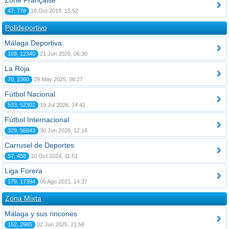
Zone Française
47, 778
18 Oct 2019, 15:52
Polideportivo
Málaga Deportiva
109, 12340
21 Jun 2026, 06:30
La Roja
70, 2360
29 May 2025, 08:27
Fútbol Nacional
533, 52302
19 Jul 2026, 14:41
Fútbol Internacional
329, 56843
30 Jun 2026, 12:16
Carrusel de Deportes
57, 458
10 Oct 2024, 11:51
Liga Forera
179, 17394
05 Ago 2021, 14:37
Zona Mixta
Málaga y sus rincones
152, 2965
02 Jun 2025, 21:58