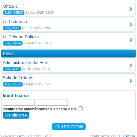
Offtopic
1180, 26525
21 Ago 2025, 13:04
La Ludoteca
234, 9613
21 Feb 2025, 08:54
La Tribuna Política
636, 11654
22 Feb 2026, 10:08
Palco
Administración del Foro
246, 3715
24 Dic 2025, 08:13
Sala de Trofeos
486, 33622
24 Ago 2019, 15:18
Identificarse
Identificarse automáticamente en cada visita
Ir al estilo normal
Powered by
phpBB
© phpBB Group.
phpBB Mobile / SEO by
Artodia
.