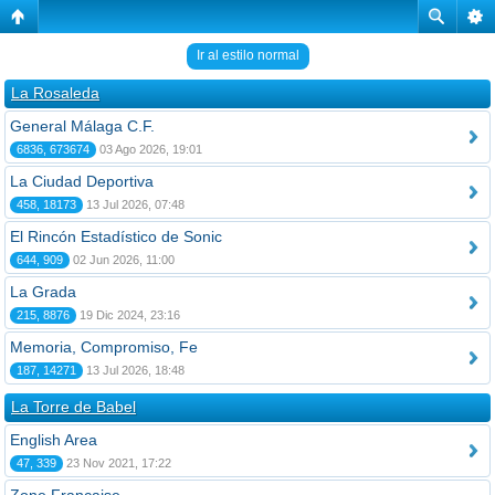
Ir al estilo normal
La Rosaleda
General Málaga C.F.
6836, 673674
03 Ago 2026, 19:01
La Ciudad Deportiva
458, 18173
13 Jul 2026, 07:48
El Rincón Estadístico de Sonic
644, 909
02 Jun 2026, 11:00
La Grada
215, 8876
19 Dic 2024, 23:16
Memoria, Compromiso, Fe
187, 14271
13 Jul 2026, 18:48
La Torre de Babel
English Area
47, 339
23 Nov 2021, 17:22