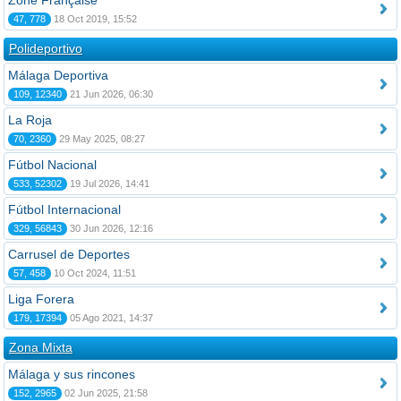
Zone Française
47, 778
18 Oct 2019, 15:52
Polideportivo
Málaga Deportiva
109, 12340
21 Jun 2026, 06:30
La Roja
70, 2360
29 May 2025, 08:27
Fútbol Nacional
533, 52302
19 Jul 2026, 14:41
Fútbol Internacional
329, 56843
30 Jun 2026, 12:16
Carrusel de Deportes
57, 458
10 Oct 2024, 11:51
Liga Forera
179, 17394
05 Ago 2021, 14:37
Zona Mixta
Málaga y sus rincones
152, 2965
02 Jun 2025, 21:58