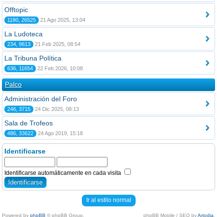
Offtopic
1180, 26525
21 Ago 2025, 13:04
La Ludoteca
234, 9613
21 Feb 2025, 08:54
La Tribuna Política
636, 11654
22 Feb 2026, 10:08
Palco
Administración del Foro
246, 3715
24 Dic 2025, 08:13
Sala de Trofeos
486, 33622
24 Ago 2019, 15:18
Identificarse
Identificarse automáticamente en cada visita
Ir al estilo normal
Powered by
phpBB
© phpBB Group.
phpBB Mobile / SEO by
Artodia
.