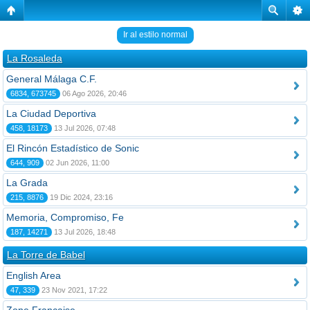
Ir al estilo normal
La Rosaleda
General Málaga C.F.
6834, 673745
06 Ago 2026, 20:46
La Ciudad Deportiva
458, 18173
13 Jul 2026, 07:48
El Rincón Estadístico de Sonic
644, 909
02 Jun 2026, 11:00
La Grada
215, 8876
19 Dic 2024, 23:16
Memoria, Compromiso, Fe
187, 14271
13 Jul 2026, 18:48
La Torre de Babel
English Area
47, 339
23 Nov 2021, 17:22