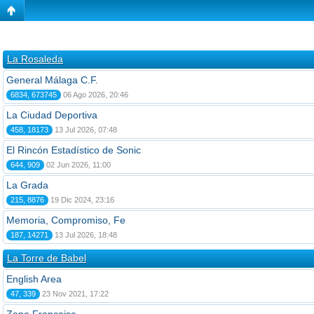
La Rosaleda
General Málaga C.F.
6834, 673745
06 Ago 2026, 20:46
La Ciudad Deportiva
458, 18173
13 Jul 2026, 07:48
El Rincón Estadístico de Sonic
644, 909
02 Jun 2026, 11:00
La Grada
215, 8876
19 Dic 2024, 23:16
Memoria, Compromiso, Fe
187, 14271
13 Jul 2026, 18:48
La Torre de Babel
English Area
47, 339
23 Nov 2021, 17:22