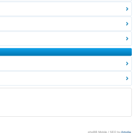
phpBB Mobile / SEO by
Artodia
.