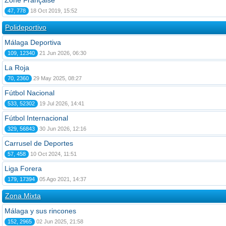
Zone Française
47, 778
18 Oct 2019, 15:52
Polideportivo
Málaga Deportiva
109, 12340
21 Jun 2026, 06:30
La Roja
70, 2360
29 May 2025, 08:27
Fútbol Nacional
533, 52302
19 Jul 2026, 14:41
Fútbol Internacional
329, 56843
30 Jun 2026, 12:16
Carrusel de Deportes
57, 458
10 Oct 2024, 11:51
Liga Forera
179, 17394
05 Ago 2021, 14:37
Zona Mixta
Málaga y sus rincones
152, 2965
02 Jun 2025, 21:58