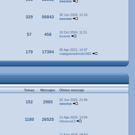
neovise
30 Jun 2026, 12:16
329
56843
neovise
10 Oct 2024, 11:51
57
458
tevenet
05 Ago 2021, 14:37
179
17394
malaguistadesde1982
Temas
Mensajes
Último mensaje
02 Jun 2025, 21:58
152
2965
neovise
21 Ago 2025, 13:04
1180
26525
minusva13
21 Feb 2025, 08:54