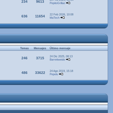
234
9613
PepitoGrillao
22 Feb 2026, 10:08
636
11654
MaTech
Temas
Mensajes
Último mensaje
24 Dic 2025, 08:13
246
3715
Barrettweido
24 Ago 2019, 15:18
486
33622
Pepelu