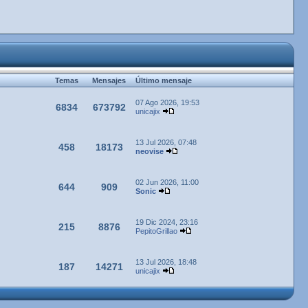
Temas
Mensajes
Último mensaje
07 Ago 2026, 19:53
6834
673792
unicajix
13 Jul 2026, 07:48
458
18173
neovise
02 Jun 2026, 11:00
644
909
Sonic
19 Dic 2024, 23:16
215
8876
PepitoGrillao
13 Jul 2026, 18:48
187
14271
unicajix