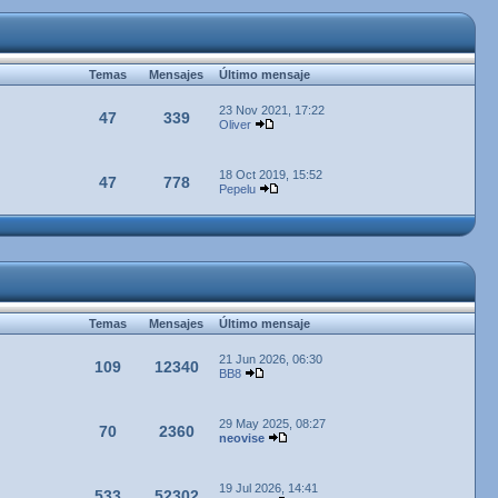
Temas
Mensajes
Último mensaje
23 Nov 2021, 17:22
47
339
Oliver
18 Oct 2019, 15:52
47
778
Pepelu
Temas
Mensajes
Último mensaje
21 Jun 2026, 06:30
109
12340
BB8
29 May 2025, 08:27
70
2360
neovise
19 Jul 2026, 14:41
533
52302