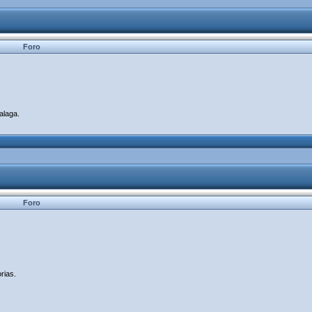
Foro
alaga.
Foro
rias.