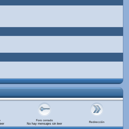
o
Foro cerrado
Redirección
eer
No hay mensajes sin leer