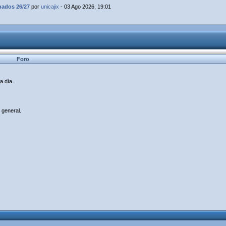
dos 26/27
por
unicajix
- 03 Ago 2026, 19:01
Foro
a día.
 general.