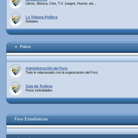
Libros, Música, Cine, T.V. Juegos, Humor, etc...
La Tribuna Política
Debates
Palco
Administración del Foro
Todo lo relacionado con la organización del Foro
Sala de Trofeos
Posts inolvidables
Foro Estadísticas