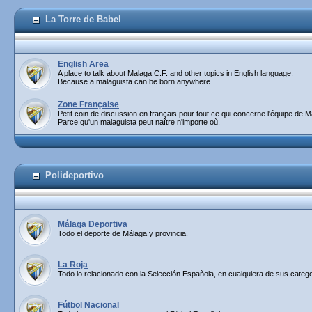
La Torre de Babel
English Area
A place to talk about Malaga C.F. and other topics in English language.
Because a malaguista can be born anywhere.
Zone Française
Petit coin de discussion en français pour tout ce qui concerne l'équipe de M
Parce qu'un malaguista peut naître n'importe où.
Polideportivo
Málaga Deportiva
Todo el deporte de Málaga y provincia.
La Roja
Todo lo relacionado con la Selección Española, en cualquiera de sus catego
Fútbol Nacional