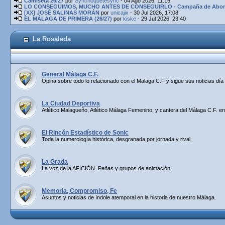
Camiseta 26/27
por
Synchoquetesync
- 04 Ago 2026, 11:15
LO CONSEGUIMOS, MUCHO ANTES DE CONSEGUIRLO - Campaña de Abona
[XX] JOSÉ SALINAS MORÁN
por
unicajix
- 30 Jul 2026, 17:08
EL MÁLAGA DE PRIMERA (26/27)
por
kiske
- 29 Jul 2026, 23:40
La Rosaleda
General Málaga C.F.
Opina sobre todo lo relacionado con el Malaga C.F y sigue sus noticias día 
La Ciudad Deportiva
Atlético Malagueño, Atlético Málaga Femenino, y cantera del Málaga C.F. en
El Rincón Estadístico de Sonic
Toda la numerología histórica, desgranada por jornada y rival.
La Grada
La voz de la AFICIÓN. Peñas y grupos de animación.
Memoria, Compromiso, Fe
Asuntos y noticias de índole atemporal en la historia de nuestro Málaga.