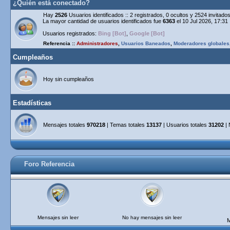
¿Quién está conectado?
Hay
2526
Usuarios identificados :: 2 registrados, 0 ocultos y 2524 invitad
La mayor cantidad de usuarios identificados fue
6363
el 10 Jul 2026, 17:31
Usuarios registrados:
Bing [Bot]
,
Google [Bot]
Referencia ::
Administradores
,
Usuarios Baneados
,
Moderadores globales
Cumpleaños
Hoy sin cumpleaños
Estadísticas
Mensajes totales
970218
| Temas totales
13137
| Usuarios totales
31202
| 
Foro Referencia
Mensajes sin leer
No hay mensajes sin leer
M