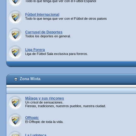
Todo lo que tenga que ver con el Fútbol Español
Fútbol Internacional
Todo lo que tenga que ver con el Fútbol de otros paises
Carrusel de Deportes
Todos los deportes en general.
Liga Forera
Liga de Fútbol Sala exclusiva para foreros.
Zona Mixta
Málaga y sus rincones
Un crisol de sensaciones.
Fiestas, tradiciones, nuestros pueblos, nuestra ciudad.
Offtopic
El Offtopic de toda la vida.
La Ludoteca