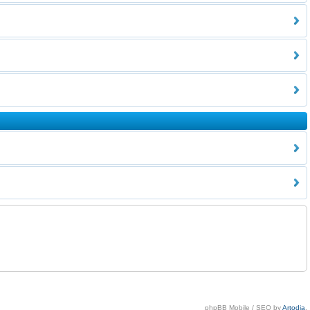
phpBB Mobile / SEO by
Artodia
.