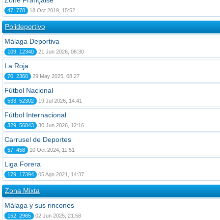
Zone Française
47, 778
18 Oct 2019, 15:52
Polideportivo
Málaga Deportiva
109, 12340
21 Jun 2026, 06:30
La Roja
70, 2360
29 May 2025, 08:27
Fútbol Nacional
533, 52302
19 Jul 2026, 14:41
Fútbol Internacional
329, 56843
30 Jun 2026, 12:16
Carrusel de Deportes
57, 458
10 Oct 2024, 11:51
Liga Forera
179, 17394
05 Ago 2021, 14:37
Zona Mixta
Málaga y sus rincones
152, 2965
02 Jun 2025, 21:58