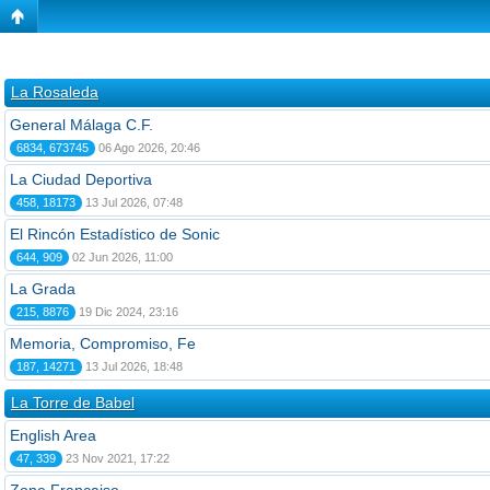
La Rosaleda
General Málaga C.F.
6834, 673745
06 Ago 2026, 20:46
La Ciudad Deportiva
458, 18173
13 Jul 2026, 07:48
El Rincón Estadístico de Sonic
644, 909
02 Jun 2026, 11:00
La Grada
215, 8876
19 Dic 2024, 23:16
Memoria, Compromiso, Fe
187, 14271
13 Jul 2026, 18:48
La Torre de Babel
English Area
47, 339
23 Nov 2021, 17:22