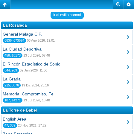
Ir al estilo normal
La Rosaleda
General Málaga C.F.
6836, 673674
03 Ago 2026, 19:01
La Ciudad Deportiva
458, 18173
13 Jul 2026, 07:48
El Rincón Estadístico de Sonic
644, 909
02 Jun 2026, 11:00
La Grada
215, 8876
19 Dic 2024, 23:16
Memoria, Compromiso, Fe
187, 14271
13 Jul 2026, 18:48
La Torre de Babel
English Area
47, 339
23 Nov 2021, 17:22