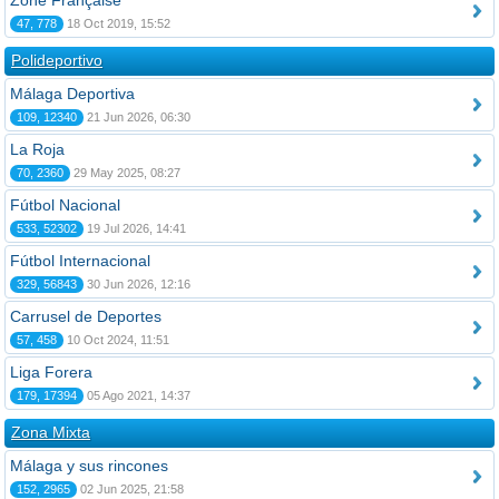
Zone Française
47, 778
18 Oct 2019, 15:52
Polideportivo
Málaga Deportiva
109, 12340
21 Jun 2026, 06:30
La Roja
70, 2360
29 May 2025, 08:27
Fútbol Nacional
533, 52302
19 Jul 2026, 14:41
Fútbol Internacional
329, 56843
30 Jun 2026, 12:16
Carrusel de Deportes
57, 458
10 Oct 2024, 11:51
Liga Forera
179, 17394
05 Ago 2021, 14:37
Zona Mixta
Málaga y sus rincones
152, 2965
02 Jun 2025, 21:58