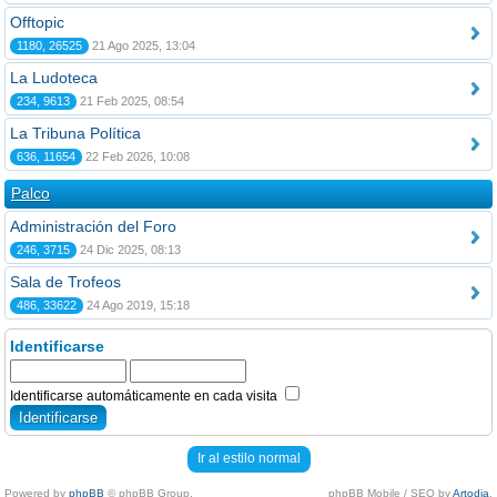
Offtopic
1180, 26525
21 Ago 2025, 13:04
La Ludoteca
234, 9613
21 Feb 2025, 08:54
La Tribuna Política
636, 11654
22 Feb 2026, 10:08
Palco
Administración del Foro
246, 3715
24 Dic 2025, 08:13
Sala de Trofeos
486, 33622
24 Ago 2019, 15:18
Identificarse
Identificarse automáticamente en cada visita
Ir al estilo normal
Powered by
phpBB
© phpBB Group.
phpBB Mobile / SEO by
Artodia
.