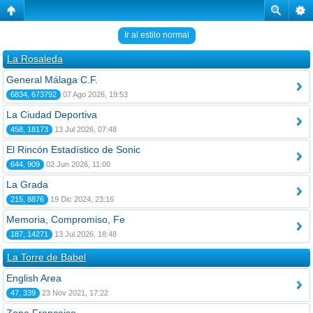
Ir al estilo normal
La Rosaleda
General Málaga C.F.
6834, 673792
07 Ago 2026, 19:53
La Ciudad Deportiva
458, 18173
13 Jul 2026, 07:48
El Rincón Estadístico de Sonic
644, 909
02 Jun 2026, 11:00
La Grada
215, 8876
19 Dic 2024, 23:16
Memoria, Compromiso, Fe
187, 14271
13 Jul 2026, 18:48
La Torre de Babel
English Area
47, 339
23 Nov 2021, 17:22