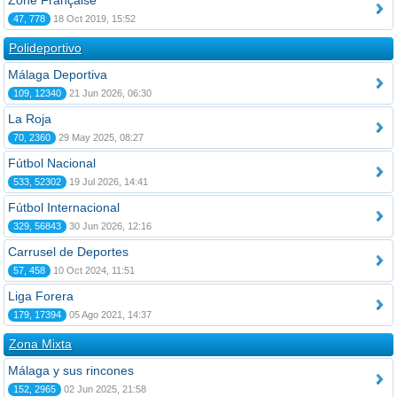
Zone Française
47, 778
18 Oct 2019, 15:52
Polideportivo
Málaga Deportiva
109, 12340
21 Jun 2026, 06:30
La Roja
70, 2360
29 May 2025, 08:27
Fútbol Nacional
533, 52302
19 Jul 2026, 14:41
Fútbol Internacional
329, 56843
30 Jun 2026, 12:16
Carrusel de Deportes
57, 458
10 Oct 2024, 11:51
Liga Forera
179, 17394
05 Ago 2021, 14:37
Zona Mixta
Málaga y sus rincones
152, 2965
02 Jun 2025, 21:58