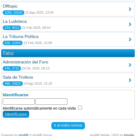
Offtopic
1180, 26525
21 Ago 2025, 13:04
La Ludoteca
234, 9613
21 Feb 2025, 08:54
La Tribuna Política
636, 11654
22 Feb 2026, 10:08
Palco
Administración del Foro
246, 3715
24 Dic 2025, 08:13
Sala de Trofeos
486, 33622
24 Ago 2019, 15:18
Identificarse
Identificarse automáticamente en cada visita
Ir al estilo normal
Powered by
phpBB
© phpBB Group.
phpBB Mobile / SEO by
Artodia
.