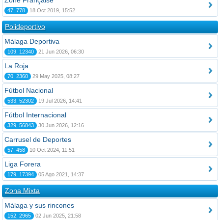
Zone Française
47, 778
18 Oct 2019, 15:52
Polideportivo
Málaga Deportiva
109, 12340
21 Jun 2026, 06:30
La Roja
70, 2360
29 May 2025, 08:27
Fútbol Nacional
533, 52302
19 Jul 2026, 14:41
Fútbol Internacional
329, 56843
30 Jun 2026, 12:16
Carrusel de Deportes
57, 458
10 Oct 2024, 11:51
Liga Forera
179, 17394
05 Ago 2021, 14:37
Zona Mixta
Málaga y sus rincones
152, 2965
02 Jun 2025, 21:58