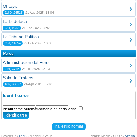
Offtopic
1180, 26525
21 Ago 2025, 13:04
La Ludoteca
234, 9613
21 Feb 2025, 08:54
La Tribuna Política
636, 11654
22 Feb 2026, 10:08
Palco
Administración del Foro
246, 3715
24 Dic 2025, 08:13
Sala de Trofeos
486, 33622
24 Ago 2019, 15:18
Identificarse
Identificarse automáticamente en cada visita
Ir al estilo normal
Powered by
phpBB
© phpBB Group.
phpBB Mobile / SEO by
Artodia
.