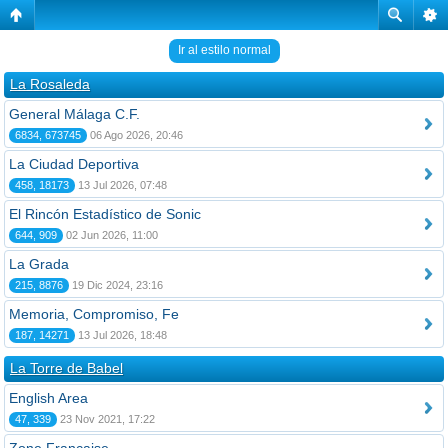
Ir al estilo normal
La Rosaleda
General Málaga C.F.
6834, 673745
06 Ago 2026, 20:46
La Ciudad Deportiva
458, 18173
13 Jul 2026, 07:48
El Rincón Estadístico de Sonic
644, 909
02 Jun 2026, 11:00
La Grada
215, 8876
19 Dic 2024, 23:16
Memoria, Compromiso, Fe
187, 14271
13 Jul 2026, 18:48
La Torre de Babel
English Area
47, 339
23 Nov 2021, 17:22