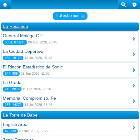
Ir al estilo normal
La Rosaleda
General Málaga C.F.
6834, 673745
06 Ago 2026, 20:46
La Ciudad Deportiva
458, 18173
13 Jul 2026, 07:48
El Rincón Estadístico de Sonic
644, 909
02 Jun 2026, 11:00
La Grada
215, 8876
19 Dic 2024, 23:16
Memoria, Compromiso, Fe
187, 14271
13 Jul 2026, 18:48
La Torre de Babel
English Area
47, 339
23 Nov 2021, 17:22