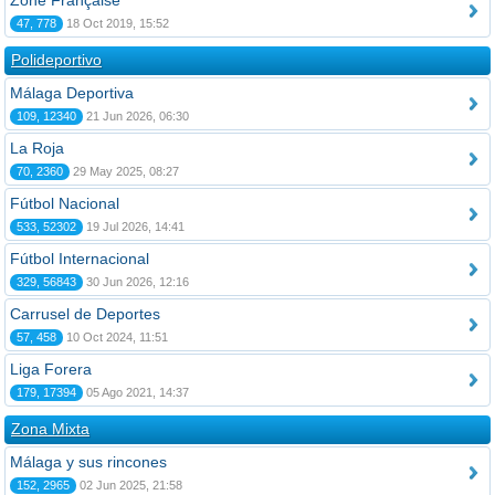
Zone Française
47, 778
18 Oct 2019, 15:52
Polideportivo
Málaga Deportiva
109, 12340
21 Jun 2026, 06:30
La Roja
70, 2360
29 May 2025, 08:27
Fútbol Nacional
533, 52302
19 Jul 2026, 14:41
Fútbol Internacional
329, 56843
30 Jun 2026, 12:16
Carrusel de Deportes
57, 458
10 Oct 2024, 11:51
Liga Forera
179, 17394
05 Ago 2021, 14:37
Zona Mixta
Málaga y sus rincones
152, 2965
02 Jun 2025, 21:58