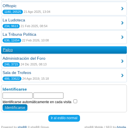
Offtopic
1180, 26525
21 Ago 2025, 13:04
La Ludoteca
234, 9613
21 Feb 2025, 08:54
La Tribuna Política
636, 11654
22 Feb 2026, 10:08
Palco
Administración del Foro
246, 3715
24 Dic 2025, 08:13
Sala de Trofeos
486, 33622
24 Ago 2019, 15:18
Identificarse
Identificarse automáticamente en cada visita
Ir al estilo normal
Powered by
phpBB
© phpBB Group.
phpBB Mobile / SEO by
Artodia
.