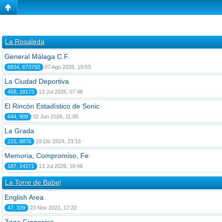
La Rosaleda
General Málaga C.F.
6834, 673792
07 Ago 2026, 19:53
La Ciudad Deportiva
458, 18173
13 Jul 2026, 07:48
El Rincón Estadístico de Sonic
644, 909
02 Jun 2026, 11:00
La Grada
215, 8876
19 Dic 2024, 23:16
Memoria, Compromiso, Fe
187, 14271
13 Jul 2026, 18:48
La Torre de Babel
English Area
47, 339
23 Nov 2021, 17:22