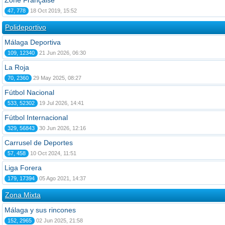
Zone Française
47, 778
18 Oct 2019, 15:52
Polideportivo
Málaga Deportiva
109, 12340
21 Jun 2026, 06:30
La Roja
70, 2360
29 May 2025, 08:27
Fútbol Nacional
533, 52302
19 Jul 2026, 14:41
Fútbol Internacional
329, 56843
30 Jun 2026, 12:16
Carrusel de Deportes
57, 458
10 Oct 2024, 11:51
Liga Forera
179, 17394
05 Ago 2021, 14:37
Zona Mixta
Málaga y sus rincones
152, 2965
02 Jun 2025, 21:58