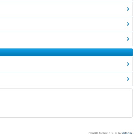
phpBB Mobile / SEO by
Artodia
.