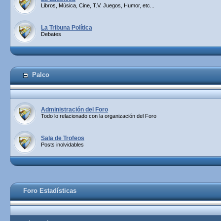
Libros, Música, Cine, T.V. Juegos, Humor, etc...
La Tribuna Política
Debates
Palco
Administración del Foro
Todo lo relacionado con la organización del Foro
Sala de Trofeos
Posts inolvidables
Foro Estadísticas