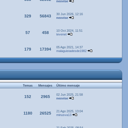
neovise
30 Jun 2026, 12:16
329
56843
neovise
10 Oct 2024, 11:51
57
458
tevenet
05 Ago 2021, 14:37
179
17394
malaguistadesde1982
Temas
Mensajes
Último mensaje
02 Jun 2025, 21:58
152
2965
neovise
21 Ago 2025, 13:04
1180
26525
minusva13
21 Feb 2025, 08:54