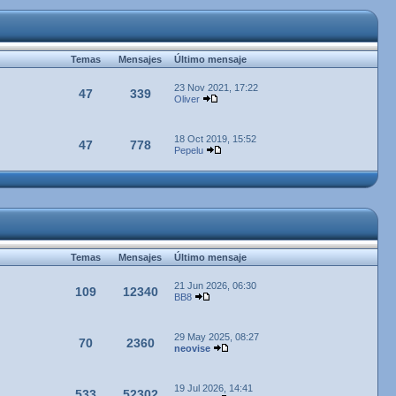
Temas
Mensajes
Último mensaje
23 Nov 2021, 17:22
47
339
Oliver
18 Oct 2019, 15:52
47
778
Pepelu
Temas
Mensajes
Último mensaje
21 Jun 2026, 06:30
109
12340
BB8
29 May 2025, 08:27
70
2360
neovise
19 Jul 2026, 14:41
533
52302