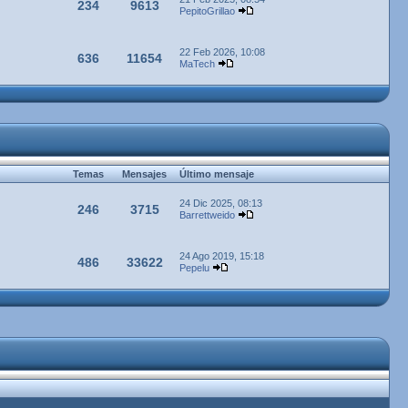
234
9613
PepitoGrillao
22 Feb 2026, 10:08
636
11654
MaTech
Temas
Mensajes
Último mensaje
24 Dic 2025, 08:13
246
3715
Barrettweido
24 Ago 2019, 15:18
486
33622
Pepelu