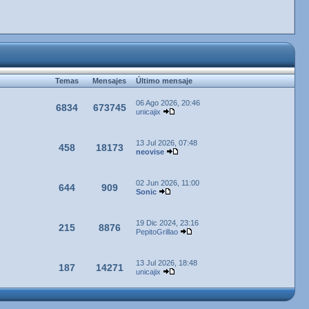
Temas
Mensajes
Último mensaje
06 Ago 2026, 20:46
6834
673745
unicajix
13 Jul 2026, 07:48
458
18173
neovise
02 Jun 2026, 11:00
644
909
Sonic
19 Dic 2024, 23:16
215
8876
PepitoGrillao
13 Jul 2026, 18:48
187
14271
unicajix