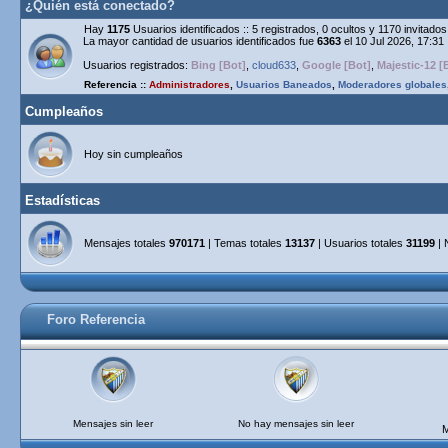
¿Quién está conectado?
Hay
1175
Usuarios identificados :: 5 registrados, 0 ocultos y 1170 invitad
La mayor cantidad de usuarios identificados fue
6363
el 10 Jul 2026, 17:31
Usuarios registrados:
Bing [Bot]
,
cloud633
,
Google [Bot]
,
Majestic-12 [
Referencia ::
Administradores
,
Usuarios Baneados
,
Moderadores globales
Cumpleaños
Hoy sin cumpleaños
Estadísticas
Mensajes totales
970171
| Temas totales
13137
| Usuarios totales
31199
| 
Foro Referencia
Mensajes sin leer
No hay mensajes sin leer
M