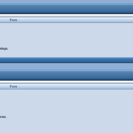
Foro
alaga.
Foro
rias.