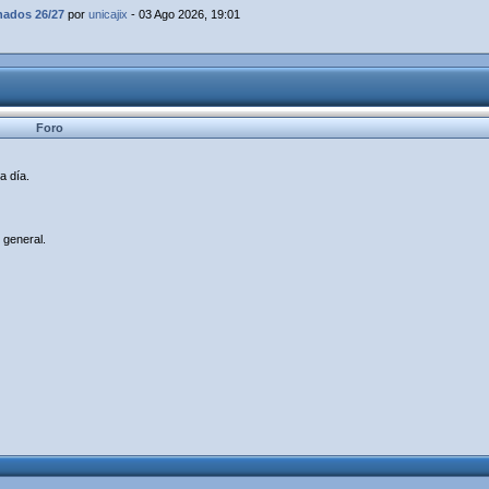
dos 26/27
por
unicajix
- 03 Ago 2026, 19:01
Foro
a día.
 general.