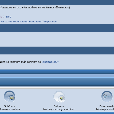
os (basados en usuarios activos en los últimos 60 minutos)
Bot]
,
nico
,
Usuarios registrados
,
Baneados Temporales
Nuestro Miembro más reciente es
iqschoolgOt
Subforos
Subforos
Foro cerrad
ensajes sin leer
No hay mensajes sin leer
Mensajes sin l