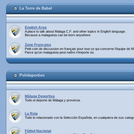
La Torre de Babel
English Area
A place to talk about Malaga C.F. and other topics in English language.
Because a malaguista can be born anywhere.
Zone Française
Petit coin de discussion en français pour tout ce qui concerne l'équipe de M
Parce qu'un malaguista peut naître n'importe où.
Polideportivo
Málaga Deportiva
Todo el deporte de Málaga y provincia.
La Roja
Todo lo relacionado con la Selección Española, en cualquiera de sus catego
Fútbol Nacional