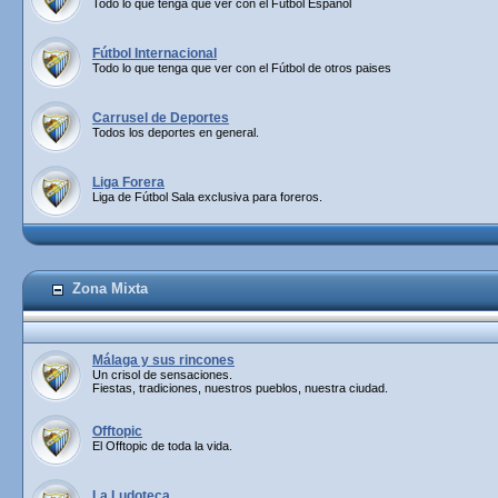
Todo lo que tenga que ver con el Fútbol Español
Fútbol Internacional
Todo lo que tenga que ver con el Fútbol de otros paises
Carrusel de Deportes
Todos los deportes en general.
Liga Forera
Liga de Fútbol Sala exclusiva para foreros.
Zona Mixta
Málaga y sus rincones
Un crisol de sensaciones.
Fiestas, tradiciones, nuestros pueblos, nuestra ciudad.
Offtopic
El Offtopic de toda la vida.
La Ludoteca