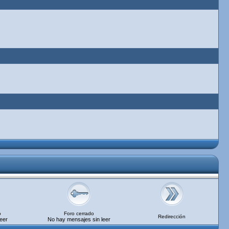
o
Foro cerrado
Redirección
eer
No hay mensajes sin leer