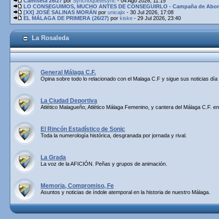
Camiseta 26/27
por
Synchoquetesync
- 04 Ago 2026, 11:15
LO CONSEGUIMOS, MUCHO ANTES DE CONSEGUIRLO - Campaña de Abona
[XX] JOSÉ SALINAS MORÁN
por
unicajix
- 30 Jul 2026, 17:08
EL MÁLAGA DE PRIMERA (26/27)
por
kiske
- 29 Jul 2026, 23:40
La Rosaleda
General Málaga C.F.
Opina sobre todo lo relacionado con el Malaga C.F y sigue sus noticias día 
La Ciudad Deportiva
Atlético Malagueño, Atlético Málaga Femenino, y cantera del Málaga C.F. en
El Rincón Estadístico de Sonic
Toda la numerología histórica, desgranada por jornada y rival.
La Grada
La voz de la AFICIÓN. Peñas y grupos de animación.
Memoria, Compromiso, Fe
Asuntos y noticias de índole atemporal en la historia de nuestro Málaga.