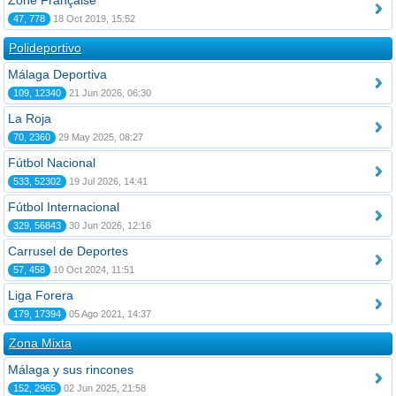
Zone Française
47, 778
18 Oct 2019, 15:52
Polideportivo
Málaga Deportiva
109, 12340
21 Jun 2026, 06:30
La Roja
70, 2360
29 May 2025, 08:27
Fútbol Nacional
533, 52302
19 Jul 2026, 14:41
Fútbol Internacional
329, 56843
30 Jun 2026, 12:16
Carrusel de Deportes
57, 458
10 Oct 2024, 11:51
Liga Forera
179, 17394
05 Ago 2021, 14:37
Zona Mixta
Málaga y sus rincones
152, 2965
02 Jun 2025, 21:58