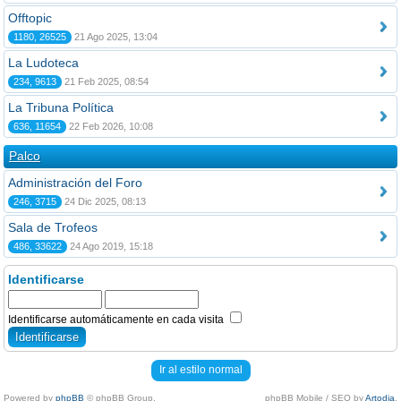
Offtopic
1180, 26525
21 Ago 2025, 13:04
La Ludoteca
234, 9613
21 Feb 2025, 08:54
La Tribuna Política
636, 11654
22 Feb 2026, 10:08
Palco
Administración del Foro
246, 3715
24 Dic 2025, 08:13
Sala de Trofeos
486, 33622
24 Ago 2019, 15:18
Identificarse
Identificarse automáticamente en cada visita
Ir al estilo normal
Powered by
phpBB
© phpBB Group.
phpBB Mobile / SEO by
Artodia
.