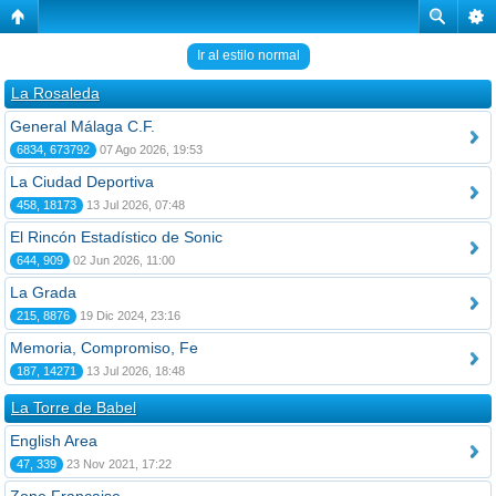
Ir al estilo normal
La Rosaleda
General Málaga C.F.
6834, 673792
07 Ago 2026, 19:53
La Ciudad Deportiva
458, 18173
13 Jul 2026, 07:48
El Rincón Estadístico de Sonic
644, 909
02 Jun 2026, 11:00
La Grada
215, 8876
19 Dic 2024, 23:16
Memoria, Compromiso, Fe
187, 14271
13 Jul 2026, 18:48
La Torre de Babel
English Area
47, 339
23 Nov 2021, 17:22