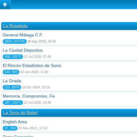
La Rosaleda
General Málaga C.F.
6834, 673745
06 Ago 2026, 20:46
La Ciudad Deportiva
458, 18173
13 Jul 2026, 07:48
El Rincón Estadístico de Sonic
644, 909
02 Jun 2026, 11:00
La Grada
215, 8876
19 Dic 2024, 23:16
Memoria, Compromiso, Fe
187, 14271
13 Jul 2026, 18:48
La Torre de Babel
English Area
47, 339
23 Nov 2021, 17:22