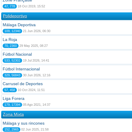
Zone Française
47, 778
18 Oct 2019, 15:52
Polideportivo
Málaga Deportiva
109, 12340
21 Jun 2026, 06:30
La Roja
70, 2360
29 May 2025, 08:27
Fútbol Nacional
533, 52302
19 Jul 2026, 14:41
Fútbol Internacional
329, 56843
30 Jun 2026, 12:16
Carrusel de Deportes
57, 458
10 Oct 2024, 11:51
Liga Forera
179, 17394
05 Ago 2021, 14:37
Zona Mixta
Málaga y sus rincones
152, 2965
02 Jun 2025, 21:58