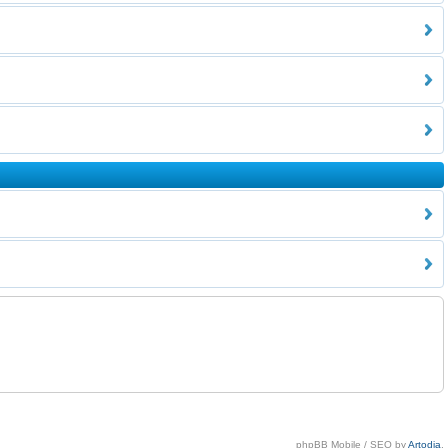
phpBB Mobile / SEO by
Artodia
.