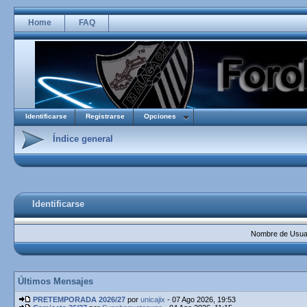
Home
FAQ
Identificarse
Registrarse
Opciones
Índice general
Identificarse
Nombre de Usuar
Últimos Mensajes
PRETEMPORADA 2026/27
por
unicajix
- 07 Ago 2026, 19:53