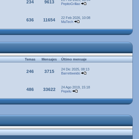
234
9613
PepitoGrillao
22 Feb 2026, 10:08
636
11654
MaTech
Temas
Mensajes
Último mensaje
24 Dic 2025, 08:13
246
3715
Barrettweido
24 Ago 2019, 15:18
486
33622
Pepelu