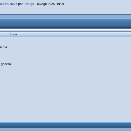
dos 26/27
por
unicajix
- 03 Ago 2026, 19:01
Foro
a día.
 general.