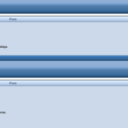
Foro
alaga.
Foro
rias.