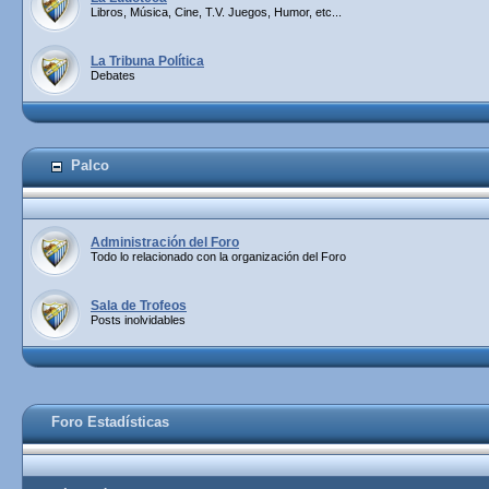
Libros, Música, Cine, T.V. Juegos, Humor, etc...
La Tribuna Política
Debates
Palco
Administración del Foro
Todo lo relacionado con la organización del Foro
Sala de Trofeos
Posts inolvidables
Foro Estadísticas