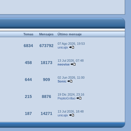
Temas
Mensajes
Último mensaje
07 Ago 2026, 19:53
6834
673792
unicajix
13 Jul 2026, 07:48
458
18173
neovise
02 Jun 2026, 11:00
644
909
Sonic
19 Dic 2024, 23:16
215
8876
PepitoGrillao
13 Jul 2026, 18:48
187
14271
unicajix