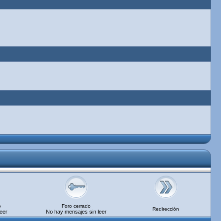
o
Foro cerrado
Redirección
eer
No hay mensajes sin leer