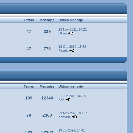
Temas
Mensajes
Último mensaje
23 Nov 2021, 17:22
47
339
Oliver
18 Oct 2019, 15:52
47
778
Pepelu
Temas
Mensajes
Último mensaje
21 Jun 2026, 06:30
109
12340
BB8
29 May 2025, 08:27
70
2360
neovise
19 Jul 2026, 14:41
533
52302