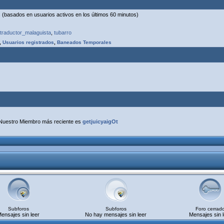
os (basados en usuarios activos en los últimos 60 minutos)
traductor_malaguista
,
tubarro
,
Usuarios registrados
,
Baneados Temporales
Nuestro Miembro más reciente es
getjuicyaigOt
Subforos
Subforos
Foro cerrad
ensajes sin leer
No hay mensajes sin leer
Mensajes sin l