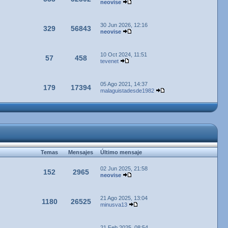
neovise
30 Jun 2026, 12:16
329
56843
neovise
10 Oct 2024, 11:51
57
458
tevenet
05 Ago 2021, 14:37
179
17394
malaguistadesde1982
Temas
Mensajes
Último mensaje
02 Jun 2025, 21:58
152
2965
neovise
21 Ago 2025, 13:04
1180
26525
minusva13
21 Feb 2025, 08:54