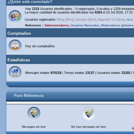
¿Quién está conectado?
Hay
1215
Usuarios identificados :: 6 registrados, 0 ocultos y 1209 invitad
La mayor cantidad de usuarios identificados fue
6363
el 10 Jul 2026, 17:31
Usuarios registrados:
Bing [Bot]
,
Google [Bot]
,
Majestic-12 [Bot]
,
nico
,
Referencia ::
Administradores
,
Usuarios Baneados
,
Moderadores globales
Cumpleaños
Hoy sin cumpleaños
Estadísticas
Mensajes totales
970218
| Temas totales
13137
| Usuarios totales
31202
| 
Foro Referencia
Mensajes sin leer
No hay mensajes sin leer
M