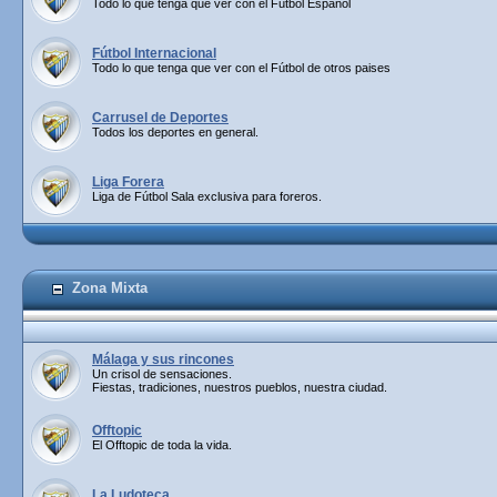
Todo lo que tenga que ver con el Fútbol Español
Fútbol Internacional
Todo lo que tenga que ver con el Fútbol de otros paises
Carrusel de Deportes
Todos los deportes en general.
Liga Forera
Liga de Fútbol Sala exclusiva para foreros.
Zona Mixta
Málaga y sus rincones
Un crisol de sensaciones.
Fiestas, tradiciones, nuestros pueblos, nuestra ciudad.
Offtopic
El Offtopic de toda la vida.
La Ludoteca