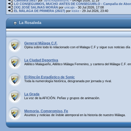
Camiseta 26/27
por
Synchoquetesync
- 04 Ago 2026, 11:15
LO CONSEGUIMOS, MUCHO ANTES DE CONSEGUIRLO - Campaña de Abona
[XX] JOSÉ SALINAS MORÁN
por
unicajix
- 30 Jul 2026, 17:08
EL MÁLAGA DE PRIMERA (26/27)
por
kiske
- 29 Jul 2026, 23:40
La Rosaleda
General Málaga C.F.
Opina sobre todo lo relacionado con el Malaga C.F y sigue sus noticias día 
La Ciudad Deportiva
Atlético Malagueño, Atlético Málaga Femenino, y cantera del Málaga C.F. en
El Rincón Estadístico de Sonic
Toda la numerología histórica, desgranada por jornada y rival.
La Grada
La voz de la AFICIÓN. Peñas y grupos de animación.
Memoria, Compromiso, Fe
Asuntos y noticias de índole atemporal en la historia de nuestro Málaga.