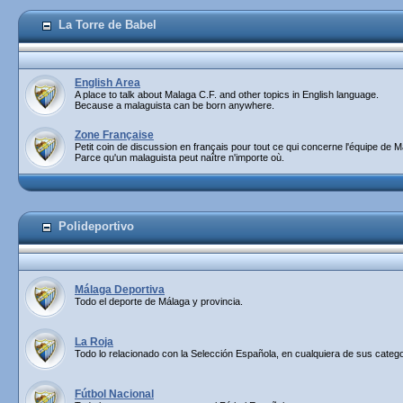
La Torre de Babel
English Area
A place to talk about Malaga C.F. and other topics in English language.
Because a malaguista can be born anywhere.
Zone Française
Petit coin de discussion en français pour tout ce qui concerne l'équipe de M
Parce qu'un malaguista peut naître n'importe où.
Polideportivo
Málaga Deportiva
Todo el deporte de Málaga y provincia.
La Roja
Todo lo relacionado con la Selección Española, en cualquiera de sus catego
Fútbol Nacional