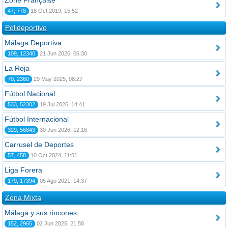
Zone Française
47, 778
18 Oct 2019, 15:52
Polideportivo
Málaga Deportiva
109, 12340
21 Jun 2026, 06:30
La Roja
70, 2360
29 May 2025, 08:27
Fútbol Nacional
533, 52302
19 Jul 2026, 14:41
Fútbol Internacional
329, 56843
30 Jun 2026, 12:16
Carrusel de Deportes
57, 458
10 Oct 2024, 11:51
Liga Forera
179, 17394
05 Ago 2021, 14:37
Zona Mixta
Málaga y sus rincones
152, 2965
02 Jun 2025, 21:58