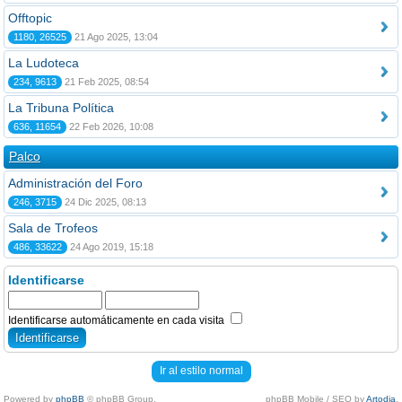
Offtopic
1180, 26525
21 Ago 2025, 13:04
La Ludoteca
234, 9613
21 Feb 2025, 08:54
La Tribuna Política
636, 11654
22 Feb 2026, 10:08
Palco
Administración del Foro
246, 3715
24 Dic 2025, 08:13
Sala de Trofeos
486, 33622
24 Ago 2019, 15:18
Identificarse
Identificarse automáticamente en cada visita
Ir al estilo normal
Powered by
phpBB
© phpBB Group.
phpBB Mobile / SEO by
Artodia
.