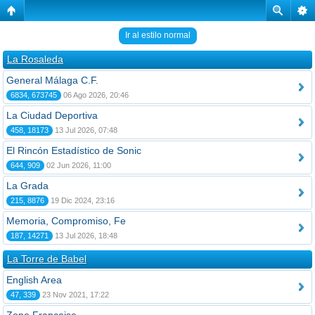
Ir al estilo normal
La Rosaleda
General Málaga C.F.
6834, 673745
06 Ago 2026, 20:46
La Ciudad Deportiva
458, 18173
13 Jul 2026, 07:48
El Rincón Estadístico de Sonic
644, 909
02 Jun 2026, 11:00
La Grada
215, 8876
19 Dic 2024, 23:16
Memoria, Compromiso, Fe
187, 14271
13 Jul 2026, 18:48
La Torre de Babel
English Area
47, 339
23 Nov 2021, 17:22