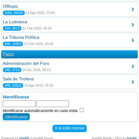
Offtopic
1180, 26525
21 Ago 2025, 13:04
La Ludoteca
234, 9613
21 Feb 2025, 08:54
La Tribuna Política
636, 11654
22 Feb 2026, 10:08
Palco
Administración del Foro
246, 3715
24 Dic 2025, 08:13
Sala de Trofeos
486, 33622
24 Ago 2019, 15:18
Identificarse
Identificarse automáticamente en cada visita
Ir al estilo normal
Powered by
phpBB
© phpBB Group.
phpBB Mobile / SEO by
Artodia
.