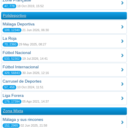
Zone Française
47, 778
18 Oct 2019, 15:52
Polideportivo
Málaga Deportiva
109, 12340
21 Jun 2026, 06:30
La Roja
70, 2360
29 May 2025, 08:27
Fútbol Nacional
533, 52302
19 Jul 2026, 14:41
Fútbol Internacional
329, 56843
30 Jun 2026, 12:16
Carrusel de Deportes
57, 458
10 Oct 2024, 11:51
Liga Forera
179, 17394
05 Ago 2021, 14:37
Zona Mixta
Málaga y sus rincones
152, 2965
02 Jun 2025, 21:58