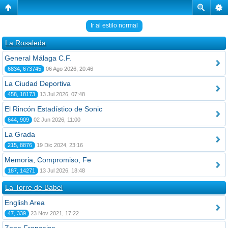
Ir al estilo normal
La Rosaleda
General Málaga C.F.
6834, 673745
06 Ago 2026, 20:46
La Ciudad Deportiva
458, 18173
13 Jul 2026, 07:48
El Rincón Estadístico de Sonic
644, 909
02 Jun 2026, 11:00
La Grada
215, 8876
19 Dic 2024, 23:16
Memoria, Compromiso, Fe
187, 14271
13 Jul 2026, 18:48
La Torre de Babel
English Area
47, 339
23 Nov 2021, 17:22