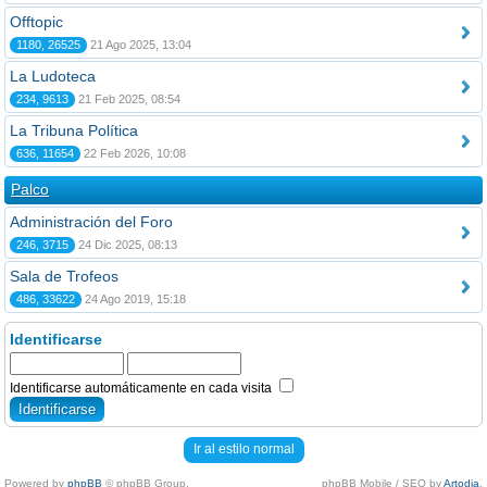
Offtopic
1180, 26525
21 Ago 2025, 13:04
La Ludoteca
234, 9613
21 Feb 2025, 08:54
La Tribuna Política
636, 11654
22 Feb 2026, 10:08
Palco
Administración del Foro
246, 3715
24 Dic 2025, 08:13
Sala de Trofeos
486, 33622
24 Ago 2019, 15:18
Identificarse
Identificarse automáticamente en cada visita
Ir al estilo normal
Powered by
phpBB
© phpBB Group.
phpBB Mobile / SEO by
Artodia
.