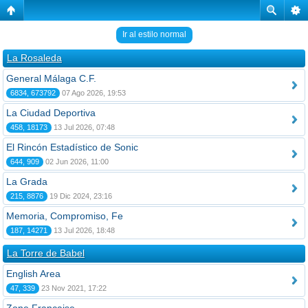
Ir al estilo normal
La Rosaleda
General Málaga C.F.
6834, 673792
07 Ago 2026, 19:53
La Ciudad Deportiva
458, 18173
13 Jul 2026, 07:48
El Rincón Estadístico de Sonic
644, 909
02 Jun 2026, 11:00
La Grada
215, 8876
19 Dic 2024, 23:16
Memoria, Compromiso, Fe
187, 14271
13 Jul 2026, 18:48
La Torre de Babel
English Area
47, 339
23 Nov 2021, 17:22