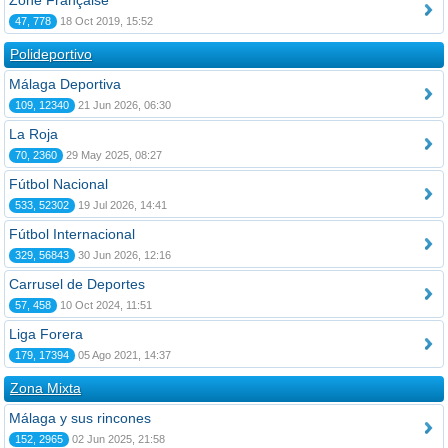
Zone Française
47, 778
18 Oct 2019, 15:52
Polideportivo
Málaga Deportiva
109, 12340
21 Jun 2026, 06:30
La Roja
70, 2360
29 May 2025, 08:27
Fútbol Nacional
533, 52302
19 Jul 2026, 14:41
Fútbol Internacional
329, 56843
30 Jun 2026, 12:16
Carrusel de Deportes
57, 458
10 Oct 2024, 11:51
Liga Forera
179, 17394
05 Ago 2021, 14:37
Zona Mixta
Málaga y sus rincones
152, 2965
02 Jun 2025, 21:58