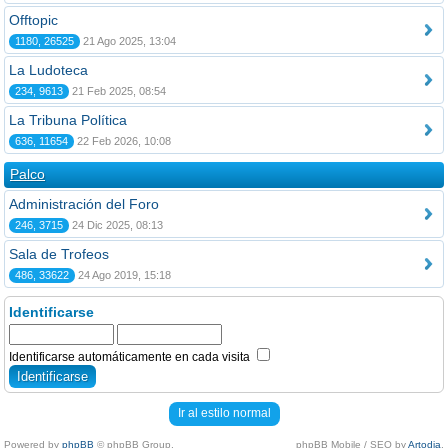
Offtopic
1180, 26525
21 Ago 2025, 13:04
La Ludoteca
234, 9613
21 Feb 2025, 08:54
La Tribuna Política
636, 11654
22 Feb 2026, 10:08
Palco
Administración del Foro
246, 3715
24 Dic 2025, 08:13
Sala de Trofeos
486, 33622
24 Ago 2019, 15:18
Identificarse
Identificarse automáticamente en cada visita
Ir al estilo normal
Powered by
phpBB
© phpBB Group.
phpBB Mobile / SEO by
Artodia
.