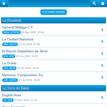
Ir al estilo normal
La Rosaleda
General Málaga C.F.
6834, 673745
06 Ago 2026, 20:46
La Ciudad Deportiva
458, 18173
13 Jul 2026, 07:48
El Rincón Estadístico de Sonic
644, 909
02 Jun 2026, 11:00
La Grada
215, 8876
19 Dic 2024, 23:16
Memoria, Compromiso, Fe
187, 14271
13 Jul 2026, 18:48
La Torre de Babel
English Area
47, 339
23 Nov 2021, 17:22