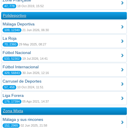
Zone Française
47, 778
18 Oct 2019, 15:52
Polideportivo
Málaga Deportiva
109, 12340
21 Jun 2026, 06:30
La Roja
70, 2360
29 May 2025, 08:27
Fútbol Nacional
533, 52302
19 Jul 2026, 14:41
Fútbol Internacional
329, 56843
30 Jun 2026, 12:16
Carrusel de Deportes
57, 458
10 Oct 2024, 11:51
Liga Forera
179, 17394
05 Ago 2021, 14:37
Zona Mixta
Málaga y sus rincones
152, 2965
02 Jun 2025, 21:58