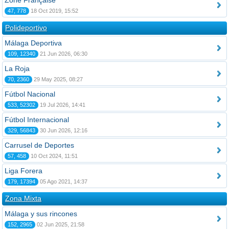
Zone Française
47, 778
18 Oct 2019, 15:52
Polideportivo
Málaga Deportiva
109, 12340
21 Jun 2026, 06:30
La Roja
70, 2360
29 May 2025, 08:27
Fútbol Nacional
533, 52302
19 Jul 2026, 14:41
Fútbol Internacional
329, 56843
30 Jun 2026, 12:16
Carrusel de Deportes
57, 458
10 Oct 2024, 11:51
Liga Forera
179, 17394
05 Ago 2021, 14:37
Zona Mixta
Málaga y sus rincones
152, 2965
02 Jun 2025, 21:58