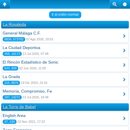
Ir al estilo normal
La Rosaleda
General Málaga C.F.
6834, 673792
07 Ago 2026, 19:53
La Ciudad Deportiva
458, 18173
13 Jul 2026, 07:48
El Rincón Estadístico de Sonic
644, 909
02 Jun 2026, 11:00
La Grada
215, 8876
19 Dic 2024, 23:16
Memoria, Compromiso, Fe
187, 14271
13 Jul 2026, 18:48
La Torre de Babel
English Area
47, 339
23 Nov 2021, 17:22