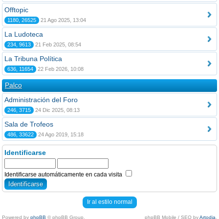
Offtopic
1180, 26525
21 Ago 2025, 13:04
La Ludoteca
234, 9613
21 Feb 2025, 08:54
La Tribuna Política
636, 11654
22 Feb 2026, 10:08
Palco
Administración del Foro
246, 3715
24 Dic 2025, 08:13
Sala de Trofeos
486, 33622
24 Ago 2019, 15:18
Identificarse
Identificarse automáticamente en cada visita
Ir al estilo normal
Powered by
phpBB
© phpBB Group.
phpBB Mobile / SEO by
Artodia
.