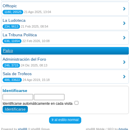
Offtopic
1180, 26525
21 Ago 2025, 13:04
La Ludoteca
234, 9613
21 Feb 2025, 08:54
La Tribuna Política
636, 11654
22 Feb 2026, 10:08
Palco
Administración del Foro
246, 3715
24 Dic 2025, 08:13
Sala de Trofeos
486, 33622
24 Ago 2019, 15:18
Identificarse
Identificarse automáticamente en cada visita
Ir al estilo normal
Powered by
phpBB
© phpBB Group.
phpBB Mobile / SEO by
Artodia
.