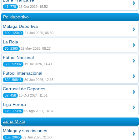
Zone Française
47, 778
18 Oct 2019, 15:52
Polideportivo
Málaga Deportiva
109, 12340
21 Jun 2026, 06:30
La Roja
70, 2360
29 May 2025, 08:27
Fútbol Nacional
533, 52302
19 Jul 2026, 14:41
Fútbol Internacional
329, 56843
30 Jun 2026, 12:16
Carrusel de Deportes
57, 458
10 Oct 2024, 11:51
Liga Forera
179, 17394
05 Ago 2021, 14:37
Zona Mixta
Málaga y sus rincones
152, 2965
02 Jun 2025, 21:58