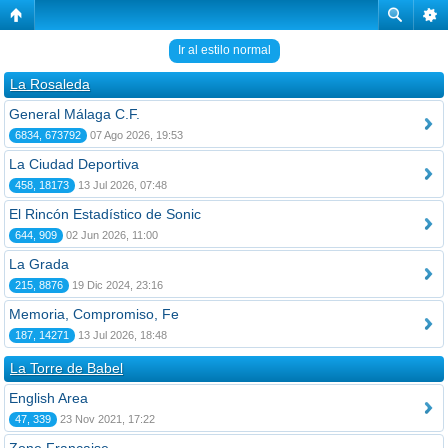
Ir al estilo normal
La Rosaleda
General Málaga C.F.
6834, 673792
07 Ago 2026, 19:53
La Ciudad Deportiva
458, 18173
13 Jul 2026, 07:48
El Rincón Estadístico de Sonic
644, 909
02 Jun 2026, 11:00
La Grada
215, 8876
19 Dic 2024, 23:16
Memoria, Compromiso, Fe
187, 14271
13 Jul 2026, 18:48
La Torre de Babel
English Area
47, 339
23 Nov 2021, 17:22