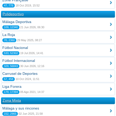
Zone Française
47, 778
18 Oct 2019, 15:52
Polideportivo
Málaga Deportiva
109, 12340
21 Jun 2026, 06:30
La Roja
70, 2360
29 May 2025, 08:27
Fútbol Nacional
533, 52302
19 Jul 2026, 14:41
Fútbol Internacional
329, 56843
30 Jun 2026, 12:16
Carrusel de Deportes
57, 458
10 Oct 2024, 11:51
Liga Forera
179, 17394
05 Ago 2021, 14:37
Zona Mixta
Málaga y sus rincones
152, 2965
02 Jun 2025, 21:58