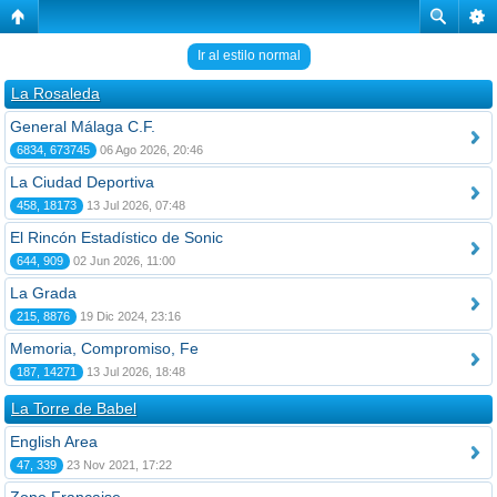
Ir al estilo normal
La Rosaleda
General Málaga C.F.
6834, 673745
06 Ago 2026, 20:46
La Ciudad Deportiva
458, 18173
13 Jul 2026, 07:48
El Rincón Estadístico de Sonic
644, 909
02 Jun 2026, 11:00
La Grada
215, 8876
19 Dic 2024, 23:16
Memoria, Compromiso, Fe
187, 14271
13 Jul 2026, 18:48
La Torre de Babel
English Area
47, 339
23 Nov 2021, 17:22