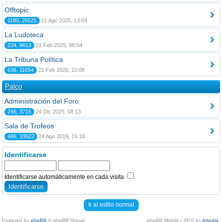
Offtopic
1180, 26525
21 Ago 2025, 13:04
La Ludoteca
234, 9613
21 Feb 2025, 08:54
La Tribuna Política
636, 11654
22 Feb 2026, 10:08
Palco
Administración del Foro
246, 3715
24 Dic 2025, 08:13
Sala de Trofeos
486, 33622
24 Ago 2019, 15:18
Identificarse
Identificarse automáticamente en cada visita
Ir al estilo normal
Powered by
phpBB
© phpBB Group.
phpBB Mobile / SEO by
Artodia
.