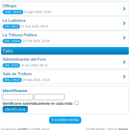
Offtopic
1180, 26525
21 Ago 2025, 13:04
La Ludoteca
234, 9613
21 Feb 2025, 08:54
La Tribuna Política
636, 11654
22 Feb 2026, 10:08
Palco
Administración del Foro
246, 3715
24 Dic 2025, 08:13
Sala de Trofeos
486, 33622
24 Ago 2019, 15:18
Identificarse
Identificarse automáticamente en cada visita
Ir al estilo normal
Powered by
phpBB
© phpBB Group.
phpBB Mobile / SEO by
Artodia
.