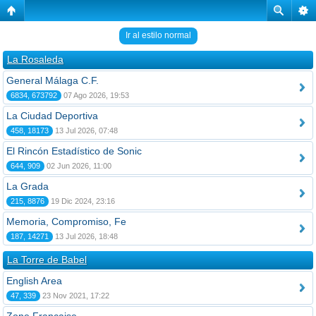
Ir al estilo normal
La Rosaleda
General Málaga C.F.
6834, 673792
07 Ago 2026, 19:53
La Ciudad Deportiva
458, 18173
13 Jul 2026, 07:48
El Rincón Estadístico de Sonic
644, 909
02 Jun 2026, 11:00
La Grada
215, 8876
19 Dic 2024, 23:16
Memoria, Compromiso, Fe
187, 14271
13 Jul 2026, 18:48
La Torre de Babel
English Area
47, 339
23 Nov 2021, 17:22