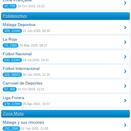
Zone Française
47, 778
18 Oct 2019, 15:52
Polideportivo
Málaga Deportiva
109, 12340
21 Jun 2026, 06:30
La Roja
70, 2360
29 May 2025, 08:27
Fútbol Nacional
533, 52302
19 Jul 2026, 14:41
Fútbol Internacional
329, 56843
30 Jun 2026, 12:16
Carrusel de Deportes
57, 458
10 Oct 2024, 11:51
Liga Forera
179, 17394
05 Ago 2021, 14:37
Zona Mixta
Málaga y sus rincones
152, 2965
02 Jun 2025, 21:58