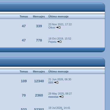
Temas
Mensajes
Último mensaje
23 Nov 2021, 17:22
47
339
Oliver
18 Oct 2019, 15:52
47
778
Pepelu
Temas
Mensajes
Último mensaje
21 Jun 2026, 06:30
109
12340
BB8
29 May 2025, 08:27
70
2360
neovise
19 Jul 2026, 14:41
533
52302