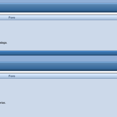
Foro
alaga.
Foro
rias.