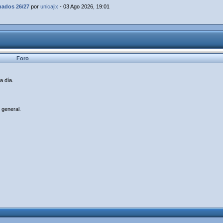
dos 26/27
por
unicajix
- 03 Ago 2026, 19:01
Foro
a día.
 general.