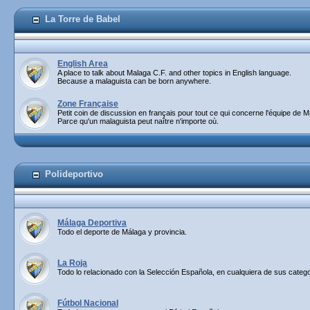
La Torre de Babel
English Area
A place to talk about Malaga C.F. and other topics in English language.
Because a malaguista can be born anywhere.
Zone Française
Petit coin de discussion en français pour tout ce qui concerne l'équipe de M
Parce qu'un malaguista peut naître n'importe où.
Polideportivo
Málaga Deportiva
Todo el deporte de Málaga y provincia.
La Roja
Todo lo relacionado con la Selección Española, en cualquiera de sus catego
Fútbol Nacional