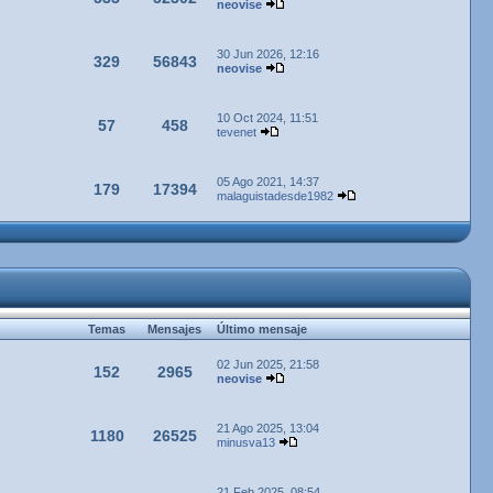
neovise
30 Jun 2026, 12:16
329
56843
neovise
10 Oct 2024, 11:51
57
458
tevenet
05 Ago 2021, 14:37
179
17394
malaguistadesde1982
Temas
Mensajes
Último mensaje
02 Jun 2025, 21:58
152
2965
neovise
21 Ago 2025, 13:04
1180
26525
minusva13
21 Feb 2025, 08:54