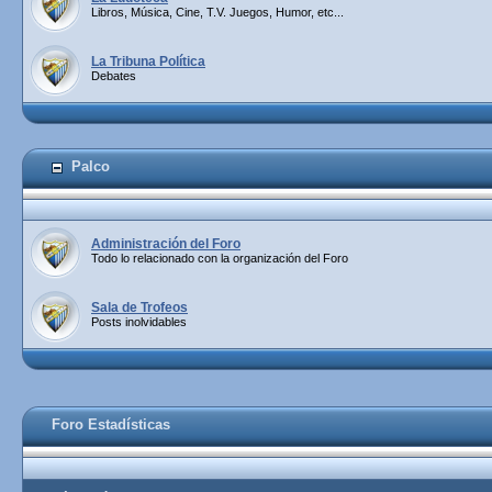
Libros, Música, Cine, T.V. Juegos, Humor, etc...
La Tribuna Política
Debates
Palco
Administración del Foro
Todo lo relacionado con la organización del Foro
Sala de Trofeos
Posts inolvidables
Foro Estadísticas