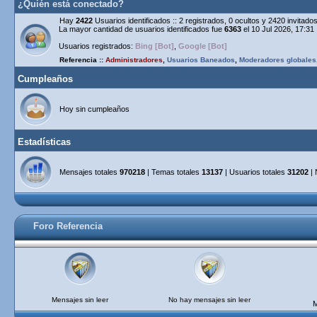
¿Quién está conectado?
Hay
2422
Usuarios identificados :: 2 registrados, 0 ocultos y 2420 invitad
La mayor cantidad de usuarios identificados fue
6363
el 10 Jul 2026, 17:31
Usuarios registrados:
Bing [Bot]
,
Google [Bot]
Referencia ::
Administradores
,
Usuarios Baneados
,
Moderadores globales
Cumpleaños
Hoy sin cumpleaños
Estadísticas
Mensajes totales
970218
| Temas totales
13137
| Usuarios totales
31202
| 
Foro Referencia
Mensajes sin leer
No hay mensajes sin leer
M