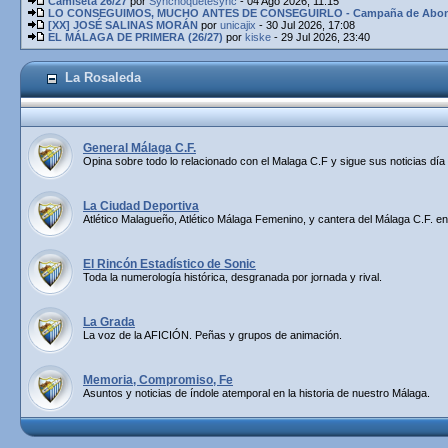
Camiseta 26/27
por
Synchoquetesync
- 04 Ago 2026, 11:15
LO CONSEGUIMOS, MUCHO ANTES DE CONSEGUIRLO - Campaña de Abona
[XX] JOSÉ SALINAS MORÁN
por
unicajix
- 30 Jul 2026, 17:08
EL MÁLAGA DE PRIMERA (26/27)
por
kiske
- 29 Jul 2026, 23:40
La Rosaleda
General Málaga C.F.
Opina sobre todo lo relacionado con el Malaga C.F y sigue sus noticias día 
La Ciudad Deportiva
Atlético Malagueño, Atlético Málaga Femenino, y cantera del Málaga C.F. en
El Rincón Estadístico de Sonic
Toda la numerología histórica, desgranada por jornada y rival.
La Grada
La voz de la AFICIÓN. Peñas y grupos de animación.
Memoria, Compromiso, Fe
Asuntos y noticias de índole atemporal en la historia de nuestro Málaga.