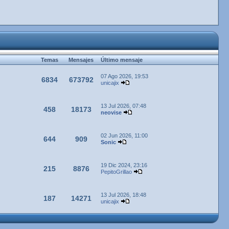
Temas
Mensajes
Último mensaje
07 Ago 2026, 19:53
6834
673792
unicajix
13 Jul 2026, 07:48
458
18173
neovise
02 Jun 2026, 11:00
644
909
Sonic
19 Dic 2024, 23:16
215
8876
PepitoGrillao
13 Jul 2026, 18:48
187
14271
unicajix