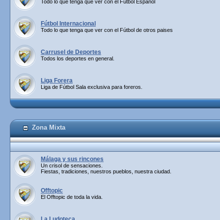
Todo lo que tenga que ver con el Fútbol Español
Fútbol Internacional
Todo lo que tenga que ver con el Fútbol de otros paises
Carrusel de Deportes
Todos los deportes en general.
Liga Forera
Liga de Fútbol Sala exclusiva para foreros.
Zona Mixta
Málaga y sus rincones
Un crisol de sensaciones.
Fiestas, tradiciones, nuestros pueblos, nuestra ciudad.
Offtopic
El Offtopic de toda la vida.
La Ludoteca