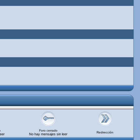
o
Foro cerrado
Redirección
eer
No hay mensajes sin leer