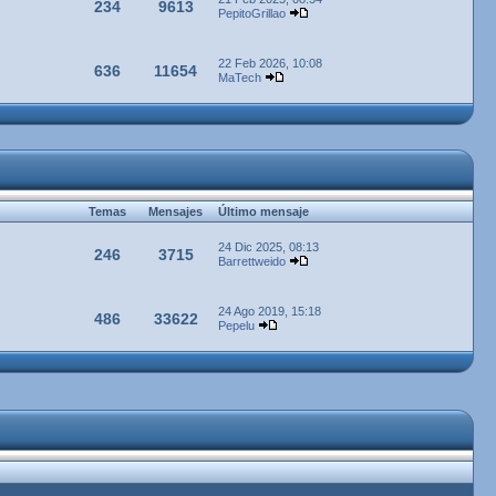
234
9613
PepitoGrillao
22 Feb 2026, 10:08
636
11654
MaTech
Temas
Mensajes
Último mensaje
24 Dic 2025, 08:13
246
3715
Barrettweido
24 Ago 2019, 15:18
486
33622
Pepelu