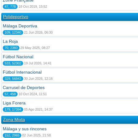
Zone Française
47, 778
18 Oct 2019, 15:52
Polideportivo
Málaga Deportiva
109, 12340
21 Jun 2026, 06:30
La Roja
70, 2360
29 May 2025, 08:27
Fútbol Nacional
533, 52302
19 Jul 2026, 14:41
Fútbol Internacional
329, 56843
30 Jun 2026, 12:16
Carrusel de Deportes
57, 458
10 Oct 2024, 11:51
Liga Forera
179, 17394
05 Ago 2021, 14:37
Zona Mixta
Málaga y sus rincones
152, 2965
02 Jun 2025, 21:58