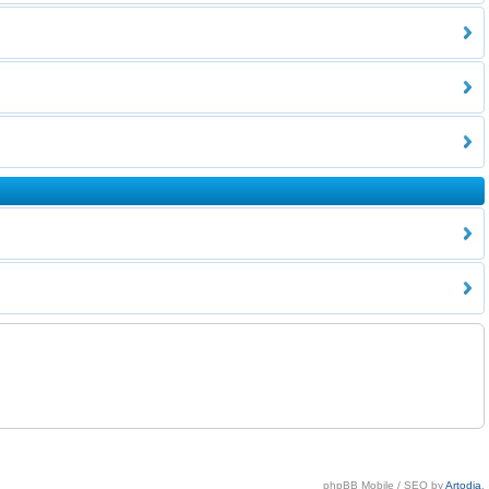
phpBB Mobile / SEO by
Artodia
.