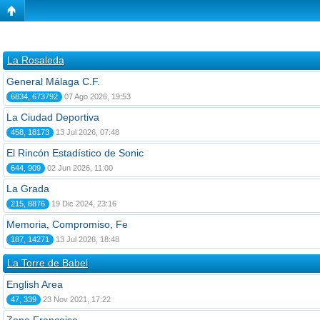
La Rosaleda
General Málaga C.F.
6834, 673792
07 Ago 2026, 19:53
La Ciudad Deportiva
458, 18173
13 Jul 2026, 07:48
El Rincón Estadístico de Sonic
644, 909
02 Jun 2026, 11:00
La Grada
215, 8876
19 Dic 2024, 23:16
Memoria, Compromiso, Fe
187, 14271
13 Jul 2026, 18:48
La Torre de Babel
English Area
47, 339
23 Nov 2021, 17:22