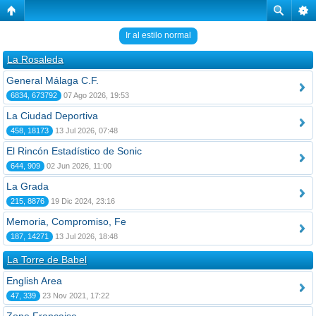
Ir al estilo normal
La Rosaleda
General Málaga C.F.
6834, 673792
07 Ago 2026, 19:53
La Ciudad Deportiva
458, 18173
13 Jul 2026, 07:48
El Rincón Estadístico de Sonic
644, 909
02 Jun 2026, 11:00
La Grada
215, 8876
19 Dic 2024, 23:16
Memoria, Compromiso, Fe
187, 14271
13 Jul 2026, 18:48
La Torre de Babel
English Area
47, 339
23 Nov 2021, 17:22