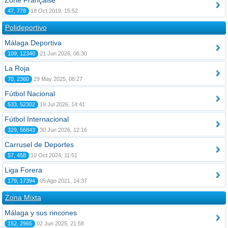
Zone Française
47, 778
18 Oct 2019, 15:52
Polideportivo
Málaga Deportiva
109, 12340
21 Jun 2026, 06:30
La Roja
70, 2360
29 May 2025, 08:27
Fútbol Nacional
533, 52302
19 Jul 2026, 14:41
Fútbol Internacional
329, 56843
30 Jun 2026, 12:16
Carrusel de Deportes
57, 458
10 Oct 2024, 11:51
Liga Forera
179, 17394
05 Ago 2021, 14:37
Zona Mixta
Málaga y sus rincones
152, 2965
02 Jun 2025, 21:58