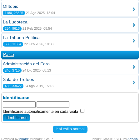
Offtopic
1180, 26525
21 Ago 2025, 13:04
La Ludoteca
234, 9613
21 Feb 2025, 08:54
La Tribuna Política
636, 11654
22 Feb 2026, 10:08
Palco
Administración del Foro
246, 3715
24 Dic 2025, 08:13
Sala de Trofeos
486, 33622
24 Ago 2019, 15:18
Identificarse
Identificarse automáticamente en cada visita
Ir al estilo normal
Powered by
phpBB
© phpBB Group.
phpBB Mobile / SEO by
Artodia
.