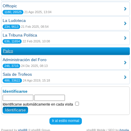
Offtopic
1180, 26525
21 Ago 2025, 13:04
La Ludoteca
234, 9613
21 Feb 2025, 08:54
La Tribuna Política
636, 11654
22 Feb 2026, 10:08
Palco
Administración del Foro
246, 3715
24 Dic 2025, 08:13
Sala de Trofeos
486, 33622
24 Ago 2019, 15:18
Identificarse
Identificarse automáticamente en cada visita
Ir al estilo normal
Powered by
phpBB
© phpBB Group.
phpBB Mobile / SEO by
Artodia
.