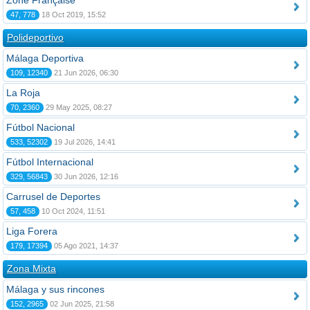
Zone Française
47, 778
18 Oct 2019, 15:52
Polideportivo
Málaga Deportiva
109, 12340
21 Jun 2026, 06:30
La Roja
70, 2360
29 May 2025, 08:27
Fútbol Nacional
533, 52302
19 Jul 2026, 14:41
Fútbol Internacional
329, 56843
30 Jun 2026, 12:16
Carrusel de Deportes
57, 458
10 Oct 2024, 11:51
Liga Forera
179, 17394
05 Ago 2021, 14:37
Zona Mixta
Málaga y sus rincones
152, 2965
02 Jun 2025, 21:58