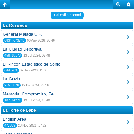
Ir al estilo normal
La Rosaleda
General Málaga C.F.
6834, 673745
06 Ago 2026, 20:46
La Ciudad Deportiva
458, 18173
13 Jul 2026, 07:48
El Rincón Estadístico de Sonic
644, 909
02 Jun 2026, 11:00
La Grada
215, 8876
19 Dic 2024, 23:16
Memoria, Compromiso, Fe
187, 14271
13 Jul 2026, 18:48
La Torre de Babel
English Area
47, 339
23 Nov 2021, 17:22