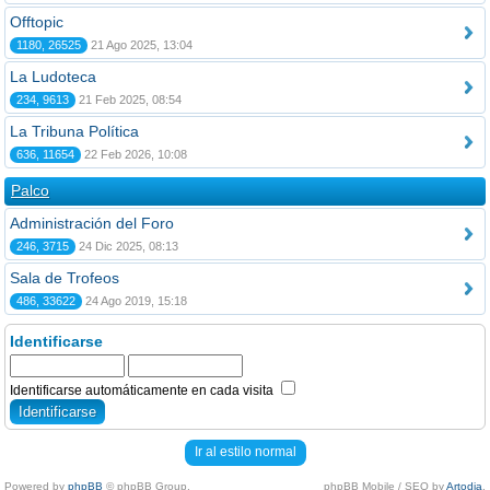
Offtopic
1180, 26525
21 Ago 2025, 13:04
La Ludoteca
234, 9613
21 Feb 2025, 08:54
La Tribuna Política
636, 11654
22 Feb 2026, 10:08
Palco
Administración del Foro
246, 3715
24 Dic 2025, 08:13
Sala de Trofeos
486, 33622
24 Ago 2019, 15:18
Identificarse
Identificarse automáticamente en cada visita
Ir al estilo normal
Powered by
phpBB
© phpBB Group.
phpBB Mobile / SEO by
Artodia
.