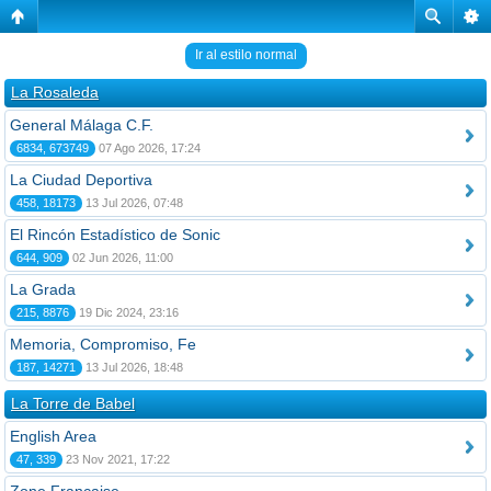
Ir al estilo normal
La Rosaleda
General Málaga C.F.
6834, 673749
07 Ago 2026, 17:24
La Ciudad Deportiva
458, 18173
13 Jul 2026, 07:48
El Rincón Estadístico de Sonic
644, 909
02 Jun 2026, 11:00
La Grada
215, 8876
19 Dic 2024, 23:16
Memoria, Compromiso, Fe
187, 14271
13 Jul 2026, 18:48
La Torre de Babel
English Area
47, 339
23 Nov 2021, 17:22