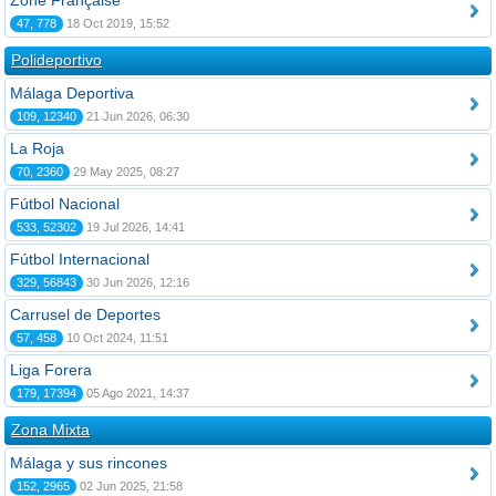
Zone Française
47, 778
18 Oct 2019, 15:52
Polideportivo
Málaga Deportiva
109, 12340
21 Jun 2026, 06:30
La Roja
70, 2360
29 May 2025, 08:27
Fútbol Nacional
533, 52302
19 Jul 2026, 14:41
Fútbol Internacional
329, 56843
30 Jun 2026, 12:16
Carrusel de Deportes
57, 458
10 Oct 2024, 11:51
Liga Forera
179, 17394
05 Ago 2021, 14:37
Zona Mixta
Málaga y sus rincones
152, 2965
02 Jun 2025, 21:58