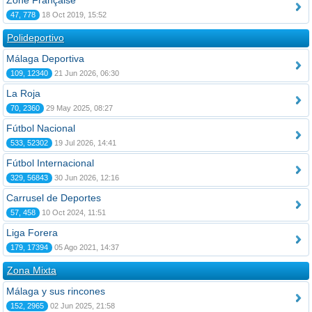
Zone Française
47, 778
18 Oct 2019, 15:52
Polideportivo
Málaga Deportiva
109, 12340
21 Jun 2026, 06:30
La Roja
70, 2360
29 May 2025, 08:27
Fútbol Nacional
533, 52302
19 Jul 2026, 14:41
Fútbol Internacional
329, 56843
30 Jun 2026, 12:16
Carrusel de Deportes
57, 458
10 Oct 2024, 11:51
Liga Forera
179, 17394
05 Ago 2021, 14:37
Zona Mixta
Málaga y sus rincones
152, 2965
02 Jun 2025, 21:58