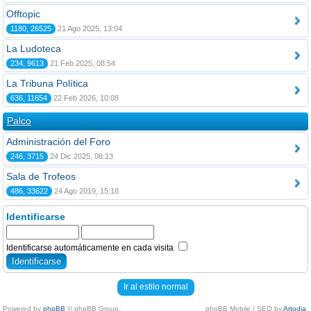
Offtopic
1180, 26525
21 Ago 2025, 13:04
La Ludoteca
234, 9613
21 Feb 2025, 08:54
La Tribuna Política
636, 11654
22 Feb 2026, 10:08
Palco
Administración del Foro
246, 3715
24 Dic 2025, 08:13
Sala de Trofeos
486, 33622
24 Ago 2019, 15:18
Identificarse
Identificarse automáticamente en cada visita
Ir al estilo normal
Powered by
phpBB
© phpBB Group.
phpBB Mobile / SEO by
Artodia
.