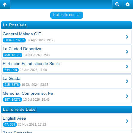
Ir al estilo normal
La Rosaleda
General Málaga C.F.
6834, 673792
07 Ago 2026, 19:53
La Ciudad Deportiva
458, 18173
13 Jul 2026, 07:48
El Rincón Estadístico de Sonic
644, 909
02 Jun 2026, 11:00
La Grada
215, 8876
19 Dic 2024, 23:16
Memoria, Compromiso, Fe
187, 14271
13 Jul 2026, 18:48
La Torre de Babel
English Area
47, 339
23 Nov 2021, 17:22