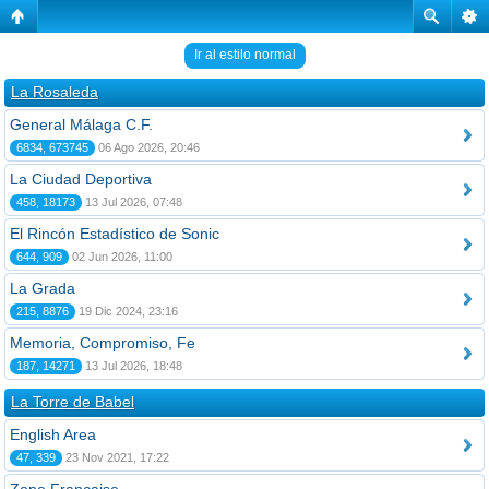
Ir al estilo normal
La Rosaleda
General Málaga C.F.
6834, 673745
06 Ago 2026, 20:46
La Ciudad Deportiva
458, 18173
13 Jul 2026, 07:48
El Rincón Estadístico de Sonic
644, 909
02 Jun 2026, 11:00
La Grada
215, 8876
19 Dic 2024, 23:16
Memoria, Compromiso, Fe
187, 14271
13 Jul 2026, 18:48
La Torre de Babel
English Area
47, 339
23 Nov 2021, 17:22