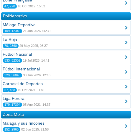
Zone Française
47, 778
18 Oct 2019, 15:52
Polideportivo
Málaga Deportiva
109, 12340
21 Jun 2026, 06:30
La Roja
70, 2360
29 May 2025, 08:27
Fútbol Nacional
533, 52302
19 Jul 2026, 14:41
Fútbol Internacional
329, 56843
30 Jun 2026, 12:16
Carrusel de Deportes
57, 458
10 Oct 2024, 11:51
Liga Forera
179, 17394
05 Ago 2021, 14:37
Zona Mixta
Málaga y sus rincones
152, 2965
02 Jun 2025, 21:58