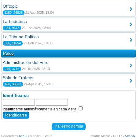
Offtopic
1180, 26525
21 Ago 2025, 13:04
La Ludoteca
234, 9613
21 Feb 2025, 08:54
La Tribuna Política
636, 11654
22 Feb 2026, 10:08
Palco
Administración del Foro
246, 3715
24 Dic 2025, 08:13
Sala de Trofeos
486, 33622
24 Ago 2019, 15:18
Identificarse
Identificarse automáticamente en cada visita
Ir al estilo normal
Powered by
phpBB
© phpBB Group.
phpBB Mobile / SEO by
Artodia
.