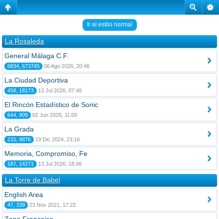
Ir al estilo normal
La Rosaleda
General Málaga C.F.
6834, 673745
06 Ago 2026, 20:46
La Ciudad Deportiva
458, 18173
13 Jul 2026, 07:48
El Rincón Estadístico de Sonic
644, 909
02 Jun 2026, 11:00
La Grada
215, 8876
19 Dic 2024, 23:16
Memoria, Compromiso, Fe
187, 14271
13 Jul 2026, 18:48
La Torre de Babel
English Area
47, 339
23 Nov 2021, 17:22