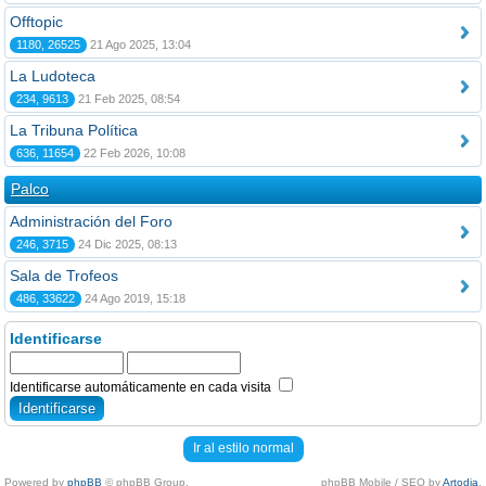
Offtopic
1180, 26525
21 Ago 2025, 13:04
La Ludoteca
234, 9613
21 Feb 2025, 08:54
La Tribuna Política
636, 11654
22 Feb 2026, 10:08
Palco
Administración del Foro
246, 3715
24 Dic 2025, 08:13
Sala de Trofeos
486, 33622
24 Ago 2019, 15:18
Identificarse
Identificarse automáticamente en cada visita
Ir al estilo normal
Powered by
phpBB
© phpBB Group.
phpBB Mobile / SEO by
Artodia
.