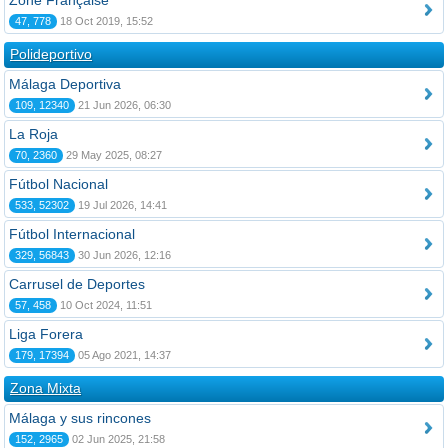
Zone Française
47, 778
18 Oct 2019, 15:52
Polideportivo
Málaga Deportiva
109, 12340
21 Jun 2026, 06:30
La Roja
70, 2360
29 May 2025, 08:27
Fútbol Nacional
533, 52302
19 Jul 2026, 14:41
Fútbol Internacional
329, 56843
30 Jun 2026, 12:16
Carrusel de Deportes
57, 458
10 Oct 2024, 11:51
Liga Forera
179, 17394
05 Ago 2021, 14:37
Zona Mixta
Málaga y sus rincones
152, 2965
02 Jun 2025, 21:58