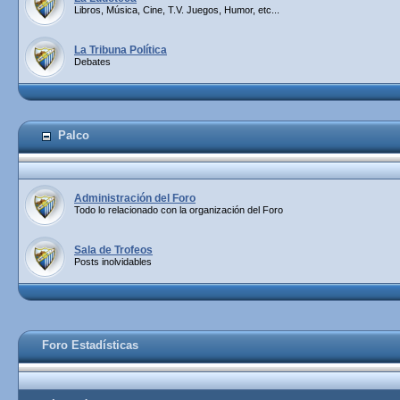
Libros, Música, Cine, T.V. Juegos, Humor, etc...
La Tribuna Política
Debates
Palco
Administración del Foro
Todo lo relacionado con la organización del Foro
Sala de Trofeos
Posts inolvidables
Foro Estadísticas