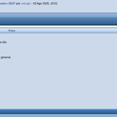
dos 26/27
por
unicajix
- 03 Ago 2026, 19:01
Foro
a día.
 general.