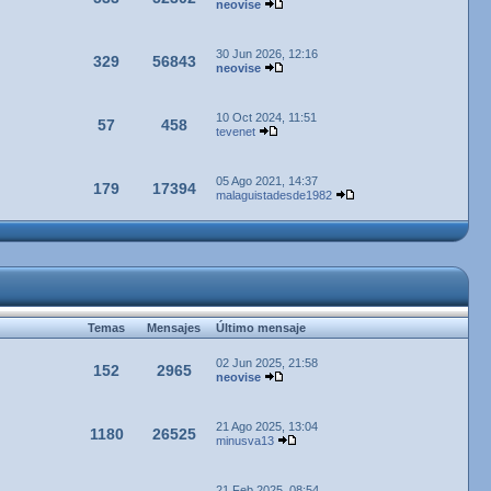
neovise
30 Jun 2026, 12:16
329
56843
neovise
10 Oct 2024, 11:51
57
458
tevenet
05 Ago 2021, 14:37
179
17394
malaguistadesde1982
Temas
Mensajes
Último mensaje
02 Jun 2025, 21:58
152
2965
neovise
21 Ago 2025, 13:04
1180
26525
minusva13
21 Feb 2025, 08:54