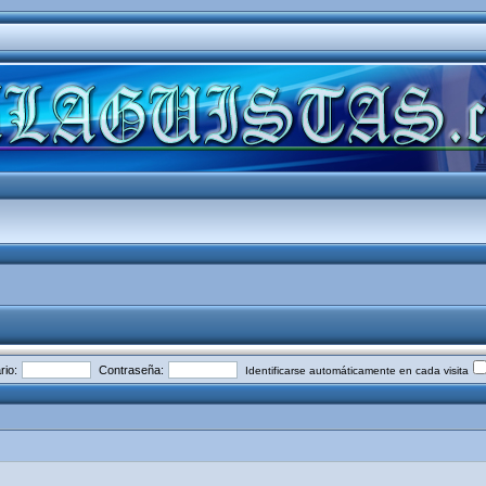
io:
Contraseña:
Identificarse automáticamente en cada visita