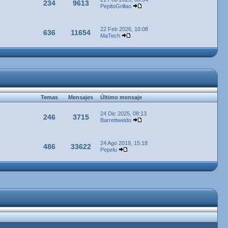
234
9613
PepitoGrillao
22 Feb 2026, 10:08
636
11654
MaTech
Temas
Mensajes
Último mensaje
24 Dic 2025, 08:13
246
3715
Barrettweido
24 Ago 2019, 15:18
486
33622
Pepelu