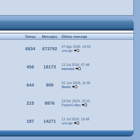
Temas
Mensajes
Último mensaje
07 Ago 2026, 19:53
6834
673792
unicajix
13 Jul 2026, 07:48
458
18173
neovise
02 Jun 2026, 11:00
644
909
Sonic
19 Dic 2024, 23:16
215
8876
PepitoGrillao
13 Jul 2026, 18:48
187
14271
unicajix