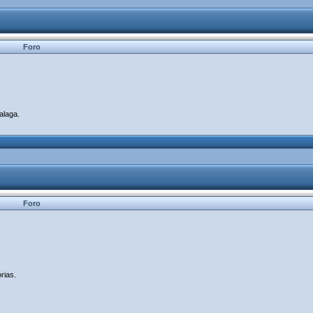
Foro
alaga.
Foro
rias.