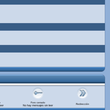
o
Foro cerrado
Redirección
eer
No hay mensajes sin leer