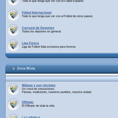
Todo lo que tenga que ver con el Fútbol Español
Fútbol Internacional
Todo lo que tenga que ver con el Fútbol de otros paises
Carrusel de Deportes
Todos los deportes en general.
Liga Forera
Liga de Fútbol Sala exclusiva para foreros.
Zona Mixta
Málaga y sus rincones
Un crisol de sensaciones.
Fiestas, tradiciones, nuestros pueblos, nuestra ciudad.
Offtopic
El Offtopic de toda la vida.
La Ludoteca