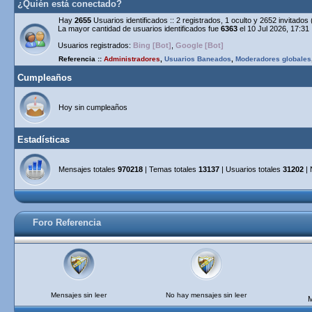
¿Quién está conectado?
Hay
2655
Usuarios identificados :: 2 registrados, 1 oculto y 2652 invitado
La mayor cantidad de usuarios identificados fue
6363
el 10 Jul 2026, 17:31
Usuarios registrados:
Bing [Bot]
,
Google [Bot]
Referencia ::
Administradores
,
Usuarios Baneados
,
Moderadores globales
Cumpleaños
Hoy sin cumpleaños
Estadísticas
Mensajes totales
970218
| Temas totales
13137
| Usuarios totales
31202
| 
Foro Referencia
Mensajes sin leer
No hay mensajes sin leer
M