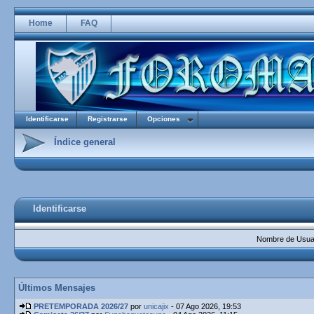
Home
FAQ
Identificarse
Registrarse
Opciones
Índice general
Identificarse
Nombre de Usuar
Últimos Mensajes
PRETEMPORADA 2026/27
por
unicajix
- 07 Ago 2026, 19:53