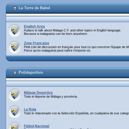
La Torre de Babel
English Area
A place to talk about Malaga C.F. and other topics in English language.
Because a malaguista can be born anywhere.
Zone Française
Petit coin de discussion en français pour tout ce qui concerne l'équipe de M
Parce qu'un malaguista peut naître n'importe où.
Polideportivo
Málaga Deportiva
Todo el deporte de Málaga y provincia.
La Roja
Todo lo relacionado con la Selección Española, en cualquiera de sus catego
Fútbol Nacional