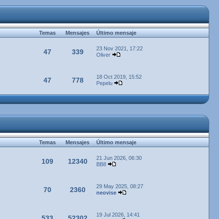
Temas
Mensajes
Último mensaje
23 Nov 2021, 17:22
47
339
Oliver
18 Oct 2019, 15:52
47
778
Pepelu
Temas
Mensajes
Último mensaje
21 Jun 2026, 06:30
109
12340
BB8
29 May 2025, 08:27
70
2360
neovise
19 Jul 2026, 14:41
533
52302