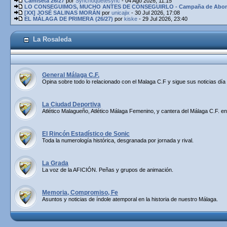
Camiseta 26/27
por
Synchoquetesync
- 04 Ago 2026, 11:15
LO CONSEGUIMOS, MUCHO ANTES DE CONSEGUIRLO - Campaña de Abona
[XX] JOSÉ SALINAS MORÁN
por
unicajix
- 30 Jul 2026, 17:08
EL MÁLAGA DE PRIMERA (26/27)
por
kiske
- 29 Jul 2026, 23:40
La Rosaleda
General Málaga C.F.
Opina sobre todo lo relacionado con el Malaga C.F y sigue sus noticias día 
La Ciudad Deportiva
Atlético Malagueño, Atlético Málaga Femenino, y cantera del Málaga C.F. en
El Rincón Estadístico de Sonic
Toda la numerología histórica, desgranada por jornada y rival.
La Grada
La voz de la AFICIÓN. Peñas y grupos de animación.
Memoria, Compromiso, Fe
Asuntos y noticias de índole atemporal en la historia de nuestro Málaga.