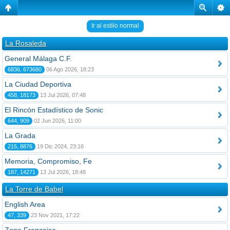
Ir al estilo normal
La Rosaleda
General Málaga C.F.
6836, 673680
06 Ago 2026, 18:23
La Ciudad Deportiva
458, 18173
13 Jul 2026, 07:48
El Rincón Estadístico de Sonic
644, 909
02 Jun 2026, 11:00
La Grada
215, 8876
19 Dic 2024, 23:16
Memoria, Compromiso, Fe
187, 14271
13 Jul 2026, 18:48
La Torre de Babel
English Area
47, 339
23 Nov 2021, 17:22