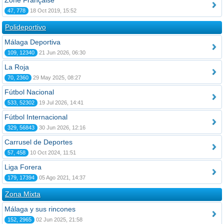
Zone Française
47, 778
18 Oct 2019, 15:52
Polideportivo
Málaga Deportiva
109, 12340
21 Jun 2026, 06:30
La Roja
70, 2360
29 May 2025, 08:27
Fútbol Nacional
533, 52302
19 Jul 2026, 14:41
Fútbol Internacional
329, 56843
30 Jun 2026, 12:16
Carrusel de Deportes
57, 458
10 Oct 2024, 11:51
Liga Forera
179, 17394
05 Ago 2021, 14:37
Zona Mixta
Málaga y sus rincones
152, 2965
02 Jun 2025, 21:58