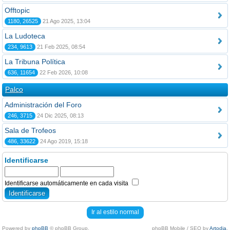
Offtopic
1180, 26525
21 Ago 2025, 13:04
La Ludoteca
234, 9613
21 Feb 2025, 08:54
La Tribuna Política
636, 11654
22 Feb 2026, 10:08
Palco
Administración del Foro
246, 3715
24 Dic 2025, 08:13
Sala de Trofeos
486, 33622
24 Ago 2019, 15:18
Identificarse
Identificarse automáticamente en cada visita
Ir al estilo normal
Powered by
phpBB
© phpBB Group.
phpBB Mobile / SEO by
Artodia
.