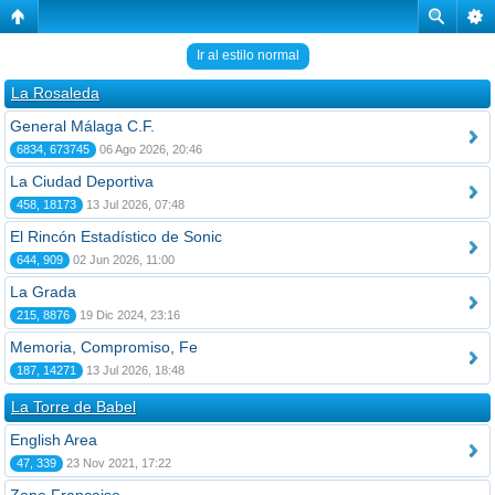
Ir al estilo normal
La Rosaleda
General Málaga C.F.
6834, 673745
06 Ago 2026, 20:46
La Ciudad Deportiva
458, 18173
13 Jul 2026, 07:48
El Rincón Estadístico de Sonic
644, 909
02 Jun 2026, 11:00
La Grada
215, 8876
19 Dic 2024, 23:16
Memoria, Compromiso, Fe
187, 14271
13 Jul 2026, 18:48
La Torre de Babel
English Area
47, 339
23 Nov 2021, 17:22