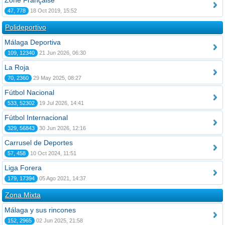
Zone Française
47, 778
18 Oct 2019, 15:52
Polideportivo
Málaga Deportiva
109, 12340
21 Jun 2026, 06:30
La Roja
70, 2360
29 May 2025, 08:27
Fútbol Nacional
533, 52302
19 Jul 2026, 14:41
Fútbol Internacional
329, 56843
30 Jun 2026, 12:16
Carrusel de Deportes
57, 458
10 Oct 2024, 11:51
Liga Forera
179, 17394
05 Ago 2021, 14:37
Zona Mixta
Málaga y sus rincones
152, 2965
02 Jun 2025, 21:58